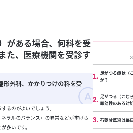
）がある場合、何科を受
また、医療機関を受診す
2
足がつる症状（
1
.
か？
整形外科、かかりつけの科を受
足がつる（こむ
2
.
即効性のある対
診するのがよいでしょう。
ミネラルのバランス）の異常などが挙げら
3
.
芍薬甘草湯は毎
とが多いです。