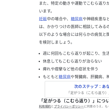
また、特定の動きや運動でこむら返り
います。
妊娠
中の場合や、
糖尿病
や神経疾患な
は、かかりつけの医師に相談してみる
以下のような場合には何らかの病気と
を検討しましょう。
週に何回もこむら返りが起こり、生
休息してもこむら返りが治らない
痺れや痙攣など他の症状を伴う
もともと
糖尿病
や腎臓病、肝臓病、
次のステップ：あ
「
足がつる（こむら返り）
「足がつる（こむら返り）」につ
利用規約
と
プライバシーポリシー
に同意のうえ、も