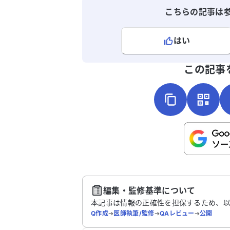
こちらの記事は
はい
よろしければ、ご意見・ご感想をお
この記事
こちらは送信専用のフォームです。氏名や
さい。
送
編集・監修基準について
本記事は情報の正確性を担保するため、
Q作成
➔
医師執筆/監修
➔
QAレビュー
➔
公開