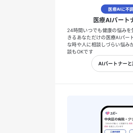
医療AIに不
医療AIパート
24時間いつでも健康の悩みを
きるあなただけの医療AIパー
な時や人に相談しづらい悩み
談もOKです
AIパートナー