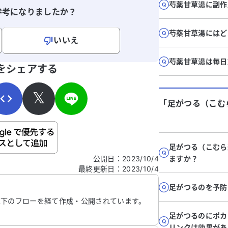
芍薬甘草湯に副作
参考になりましたか？
芍薬甘草湯にはど
いいえ
寄せください。
芍薬甘草湯は毎日
をシェアする
𝕏
「足がつる（こむ
ご自身の病気の詳細などの個人情報は入れないでくだ
足がつる（こむら
公開日
：
2023/10/4
ますか？
最終更新日
：
2023/10/4
信する
足がつるのを予防
以下のフローを経て作成・公開されています。
足がつるのにポカ
リンクは効果があ