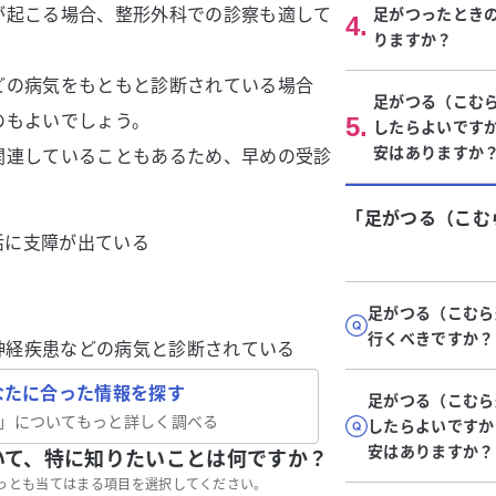
が起こる場合、整形外科での診察も適して
足がつったとき
4
.
りますか？
どの病気をもともと診断されている場合
足がつる（こむ
のもよいでしょう。
5
.
したらよいです
安はありますか
関連していることもあるため、早めの受診
「足がつる（こむ
活に支障が出ている
足がつる（こむら
行くべきですか？
神経疾患などの病気と診断されている
なたに合った情報を探す
足がつる（こむら
」についてもっと詳しく調べる
したらよいですか
安はありますか？
いて、特に知りたいことは何ですか？
っとも当てはまる項目を選択してください。