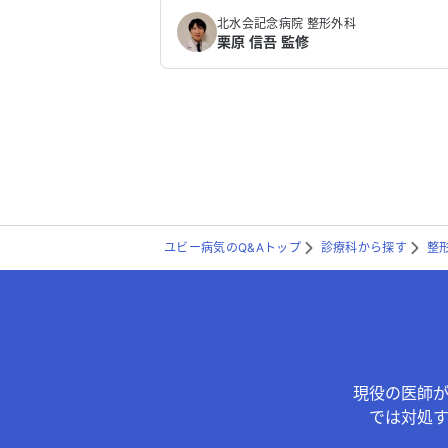
北水会記念病院 整形外科
栗原 信吾 監修
ユビー病気のQ&Aトップ
診療科から探す
整
現役の医師
では対処