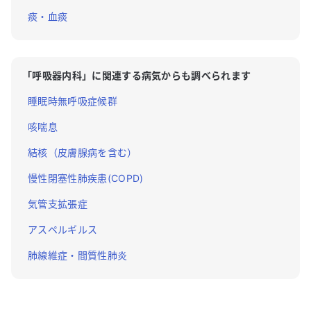
痰・血痰
「
呼吸器内科
」に関連する病気からも調べられます
睡眠時無呼吸症候群
咳喘息
結核（皮膚腺病を含む）
慢性閉塞性肺疾患(COPD)
気管支拡張症
アスペルギルス
肺線維症・間質性肺炎