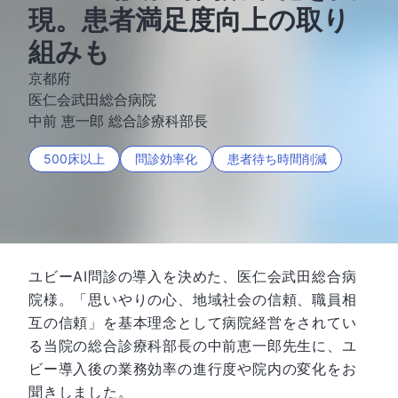
現。患者満足度向上の取り
組みも
京都府
医仁会武田総合病院
中前 恵一郎 総合診療科部長
500床以上
問診効率化
患者待ち時間削減
ユビーAI問診の導入を決めた、医仁会武田総合病
院様。「思いやりの心、地域社会の信頼、職員相
互の信頼」を基本理念として病院経営をされてい
る当院の総合診療科部長の中前恵一郎先生に、ユ
ビー導入後の業務効率の進行度や院内の変化をお
聞きしました。