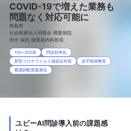
COVID-19で増えた業務も
問題なく対応可能に
鳥取県
社会医療法人同愛会 博愛病院
田中 保則 循環器内科部長
100~300床
問診効率化
新型コロナウイルス感染症対策
若手医師教育
看護師配置最適化
ユビーAI問診
導入前の課題感