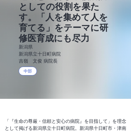
としての役割を果た
す。「人を集めて人を
育てる」をテーマに研
修医育成にも尽力
新潟県
新潟県立十日町病院
吉嶺 文俊 病院長
中部
「『生命の尊厳・信頼と安心の病院』を目指して」を理念
として掲げる新潟県立十日町病院。新潟県十日町市・津南