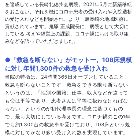
を達成している長崎北徳州会病院。2021年5月に新築移転
をおこない、それを機にコロナ患者の受け入れや入院透析
の受け入れなども開始され、よ り一層長崎の地域医療に
貢献されています。鬼塚 正成院長に、病院として大切に
している 考えや経営上の課題、コロナ禍における取り組
みなどを語っていただきました。
●「救急を断らない」がモットー。108床規模
に対し年間1,300件の救急を受け入れ
当院の特徴は、24時間365日オープンしていること、
救急を断らないことです。救急をできる限り断らない
というのは、「性別や国籍、仕事、収入などが違って
も命は平等であり、患者さんは平等に扱わなければな
らない」というのが初代理事長の理念に基づくもの
で、最も大切にしている考えです。コロナ禍のこの1年
でも約1,300台の救急車を受けており、108床という規
模に対してかなり多い受け入れ数を実現しています。