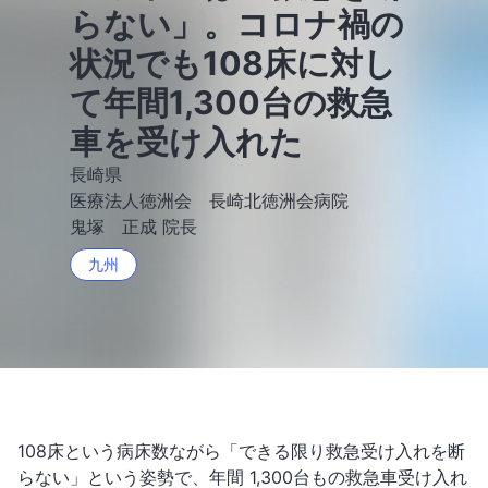
らない」。コロナ禍の
状況でも108床に対し
て年間1,300台の救急
車を受け入れた
長崎県
医療法人徳洲会 長崎北徳洲会病院
鬼塚 正成 院長
九州
108床という病床数ながら「できる限り救急受け入れを断
らない」という姿勢で、年間 1,300台もの救急車受け入れ