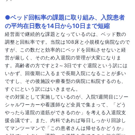
●ベッド回転率の課題に取り組み、入院患者
の平均在日数を14日から10日まで短縮
経営面で継続的な課題となっているのは、ベッド数の
調整と回転率です。当院は108床と小規模な病院なので
すが、この数だと効率的にベッドを回転させないと経
営が厳しく、そのため入退院の管理が大変になりま
す。高齢者の方ですと2～3日ですぐ退院という訳には
いかず、回復期に入るまで長期入院になることが多い
ですし、その後施設や療養型の病院に転院するのも、
すぐにという訳にはいきません。
その対策として実施しているのが、入院1週間目にソー
シャルワーカーや看護師など全員で集まって、「どう
やったら退院の道筋ができるのか」を考える入退院支
援会議です。また、内科であれば毎日しっかり回診し
てマンツーマンで「この患者さんは帰せるかどうか」