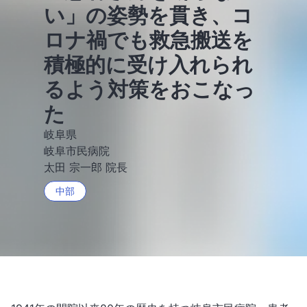
い」の姿勢を貫き、コ
ロナ禍でも救急搬送を
積極的に受け入れられ
るよう対策をおこなっ
た
岐阜県
岐阜市民病院
太田 宗一郎 院長
中部