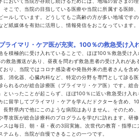
下において当院が存続し続けるためには、地域の皆さまの
。そこで、当院の目指している医療や当院に所属する医師
ピールしています。どうしてもご高齢の方が多い地域ですの
など紙媒体を有効に活用し、情報発信をおこなっています。
プライマリ・ケア医が充実。100％の救急受け入
急を積極的に受け入れていることで、ほぼ100％救急受け
どの救急搬送があり、昼夜を問わず救急患者の受け入れがあ
ており、当院ではコロナ感染者や発熱外来の患者さんを含
器、消化器、心臓内科など、特定の分野を専門として診る
診られるのが総合診療医（プライマリ・ケア医）です。総
」といったことが起こらず、ほぼ100％に近い救急受け入
カに留学してプライマリ・ケアを学んだドクターを含め、1
。長野県内で他にこのような病院はありません。そのため
や専攻医が総合診療科のプログラムを学びに訪れます。研
ンスは毎日、朝・昼・夜の3回実施。次世代の教育・指導に
ステムも、当院が自慢できることの一つです。