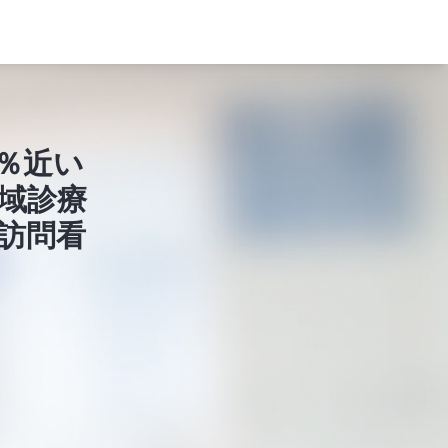
％近い
域診療
訪問看