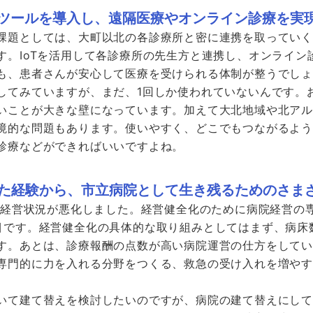
Tツールを導入し、遠隔医療やオンライン診療を実
課題としては、大町以北の各診療所と密に連携を取っていくこ
す。IoTを活用して各診療所の先生方と連携し、オンライン
も、患者さんが安心して医療を受けられる体制が整うでし
してみていますが、まだ、1回しか使われていないんです。
いことが大きな壁になっています。加えて大北地域や北ア
境的な問題もあります。使いやすく、どこでもつながるよ
診療などができればいいですよね。
た経験から、市立病院として生き残るためのさま
しく経営状況が悪化しました。経営健全化のために病院経営の
目です。経営健全化の具体的な取り組みとしてはまず、病床数
す。あとは、診療報酬の点数が高い病院運営の仕方をして
専門的に力を入れる分野をつくる、救急の受け入れを増や
いて建て替えを検討したいのですが、病院の建て替えにし