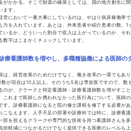
金がかかる。そこで財源の確保としては、国の地方創生に
います。
経営において一番大事にしているのは、やはり病床稼働率
も力を入れています。あとは、外来患者や紹介患者の数、1
ているか、どういった割合で収入は上がっているのか、そ
る数字はこまかくチェックしています。
診療看護師数を増やし、多職種協働による医師の
得は、経営改善のためだけでなく、働き改革の一環でもあ
師数が現在は10人以上。そのうち5名は専攻医ですので、数
るのが、クラークと特定看護師・診療看護師数を増やすこ
、これまで医師しか携われなかった医行為について、医師
です。診療看護師になると院の修士課程を修了する必要が
おこなえます。人手不足の部署や診療科では特に、診療看
一部を担えるクラークや専門的な技術を持つ看護師さんを
負担軽減につながるだけでなく提供できる医療のレベルも