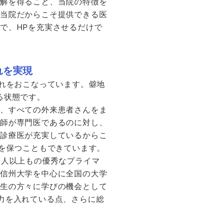
理解を得ること、当院の特徴を
、当院だからこそ提供できる医
で、HPを充実させるだけで
れを実現
入れをおこなっています。僻地
る状態です。
め、すべての外来患者さんをま
医師が専門医であるのに対し、
合診療医が充実しているからこ
れを保つこともできています。
0人以上もの優秀なプライマ
、信州大学を中心に全国の大学
修生の方々に学びの機会として
力を入れている点、さらに総