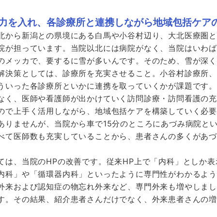
力を入れ、各診療所と連携しながら地域包括ケア
北から新潟との県境にある白馬や小谷村辺り、大北医療圏
院が担っています。当院以北には病院がなく、当院はいわ
のメッカで、要するに雪が多いんです。そのため、雪が深
解決策としては、診療所を充実させること。小谷村診療所
ういった各診療所といかに連携を取っていくかが課題です
なく、医師や看護師が出かけていく訪問診療・訪問看護の
ので上手く活用しながら、地域包括ケアを構築していく必
ありませんが、当院から車で15分のところにあづみ病院と
べて医師数も充実していることから、患者さんの多くがあ
ては、当院のHPの改善です。従来HP上で「内科」としか
内科」や「循環器内科」といったように専門性がわかるよ
外来および認知症の物忘れ外来など、専門外来も増やしまし
す。その結果、紹介患者さんだけでなく、外来患者さんの