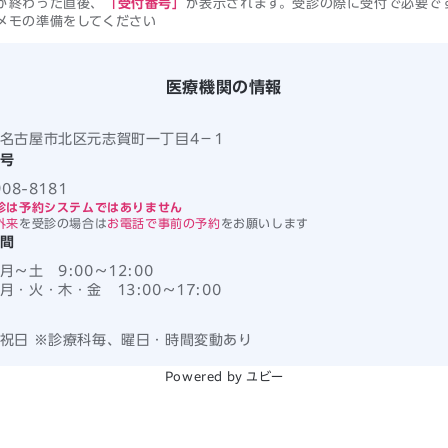
が終わった直後、
「受付番号」
が表示されます。受診の際に受付で必要で
メモの準備をしてください
医療機関の情報
名古屋市北区元志賀町一丁目4－1
号
908-8181
診は予約システムではありません
外来
を受診の場合は
お電話で事前の予約
をお願いします
間
月～土 9:00
〜
12:00
月・火・木・金 13:00
〜
17:00
祝日 ※診療科毎、曜日・時間変動あり
Powered by ユビー