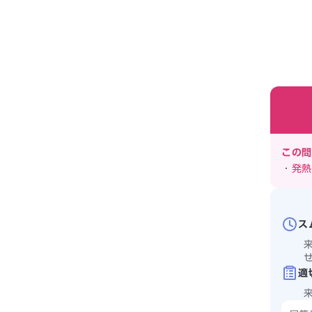
この問
・
発熱
ス
適