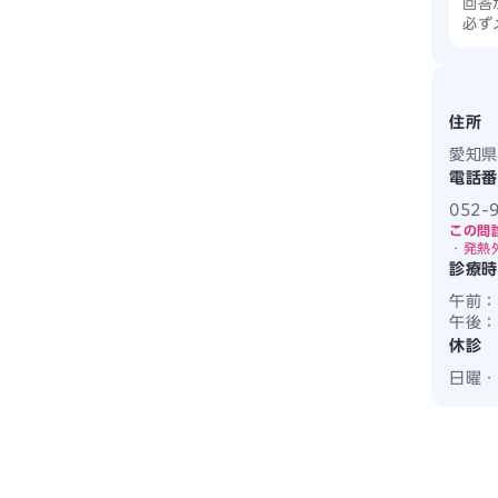
回答
必ず
住所
愛知県
電話番
052-
この問
・
発熱
診療時
午前：
午後：
休診
日曜・