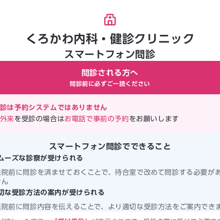
くろかわ内科・健診クリニック
スマートフォン問診
問診される方へ
問診前に必ずご一読ください
診は予約システムではありません
外来
を受診の場合は
お電話で事前の予約
をお願いします
スマートフォン問診でできること
ムーズな診察が受けられる
来院前に問診を済ませておくことで、待合室で改めて問診する必要が
せん
切な受診方法の案内が受けられる
来院前に問診内容を伝えることで、より適切な受診方法をご案内でき