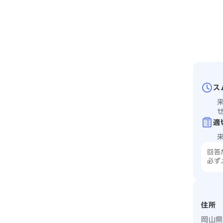
ス
適
回答
必ず
住所
岡山県