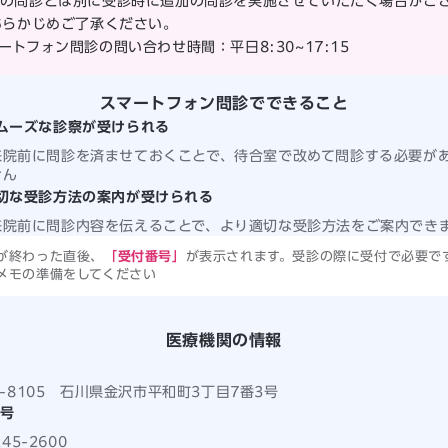
の問診とは別に受診時に追加の問診を実施させていただく場合がご
あらかじめご了承ください。
ートフォン問診の問い合わせ時間：平日8:30~17:15
スマートフォン問診でできること
ムーズな診察が受けられる
来院前に問診を済ませておくことで、待合室で改めて問診する必要が
せん
切な受診方法の案内が受けられる
来院前に問診内容を伝えることで、より適切な受診方法をご案内でき
が終わった直後、
「受付番号」
が表示されます。受診の際に受付で必要で
メモの準備をしてください
医療機関の情報
1-8105 石川県金沢市平和町3丁目7番3号
号
245-2600