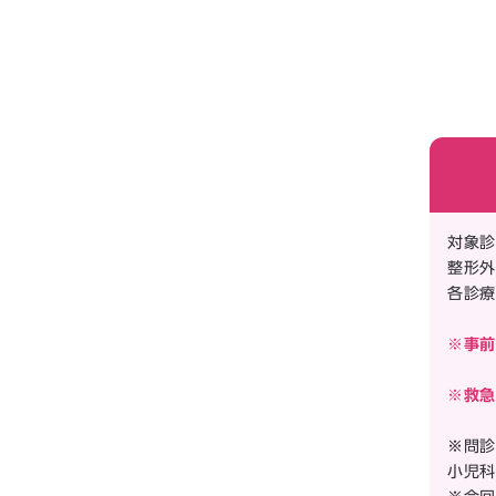
対象診
整形外
各診療
※事前
※救急
※問診
小児科