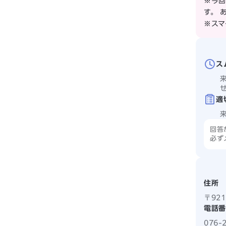
※今回
す。 
※スマ
ス
適
回答
必ず
住所
〒92
電話番
076-