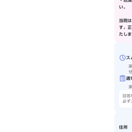
・点滴
い。
当院は
す。正
たしま
ス
適
回答
必ず
住所