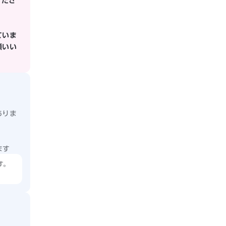
くださ
ていま
願いい
ありま
ます
す。