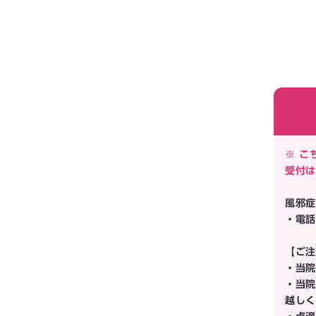
※ こ
受付は
風邪症
・電話
【ご注
・当院
・当院
越しく