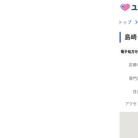
トップ
島崎
電子処方
診療
専門
住
アクセ