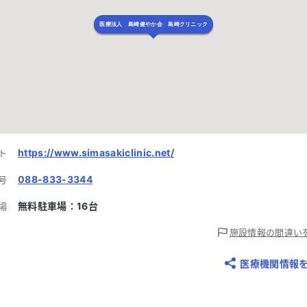
医療法人 島崎健やか会 島崎クリニック
https://www.simasakiclinic.net/
ト
088-833-3344
号
無料駐車場：
16
台
場
施設情報の間違い
医療機関情報