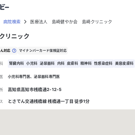
病院検索
医療法人 島崎健やか会 島崎クリニック
クリニック
せん対応
マイナンバーカード保険証対応
科
腎臓内科
小児科
泌尿器科
内科
皮膚科
精神科
性感染症科
美容皮膚科
医
小児科専門医
泌尿器科専門医
高知県高知市桟橋通2-12-5
所
とさでん交通桟橋線 桟橋通一丁目 徒歩1分
ス