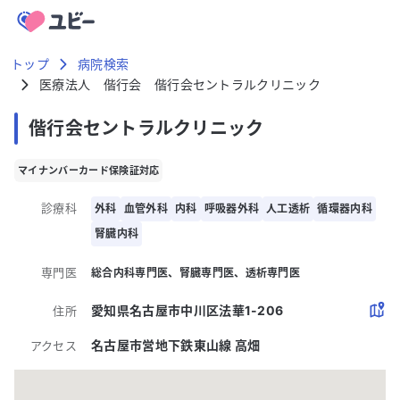
トップ
病院検索
医療法人 偕行会 偕行会セントラルクリニック
偕行会セントラルクリニック
マイナンバーカード保険証対応
診療科
外科
血管外科
内科
呼吸器外科
人工透析
循環器内科
腎臓内科
専門医
総合内科専門医
腎臓専門医
透析専門医
愛知県名古屋市中川区法華1-206
住所
名古屋市営地下鉄東山線 高畑
アクセス