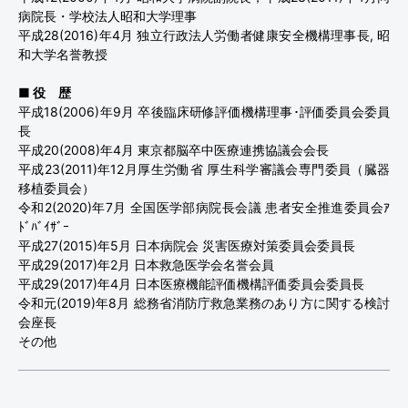
病院長・学校法人昭和大学理事
平成28(2016)年4月 独立行政法人労働者健康安全機構理事長, 昭
和大学名誉教授
■ 役 歴
平成18(2006)年9月 卒後臨床研修評価機構理事･評価委員会委員
長
平成20(2008)年4月 東京都脳卒中医療連携協議会会長
平成23(2011)年12月厚生労働省 厚生科学審議会専門委員（臓器
移植委員会）
令和2(2020)年7月 全国医学部病院長会議 患者安全推進委員会ｱ
ﾄﾞﾊﾞｲｻﾞｰ
平成27(2015)年5月 日本病院会 災害医療対策委員会委員長
平成29(2017)年2月 日本救急医学会名誉会員
平成29(2017)年4月 日本医療機能評価機構評価委員会委員長
令和元(2019)年8月 総務省消防庁救急業務のあり方に関する検討
会座長
その他