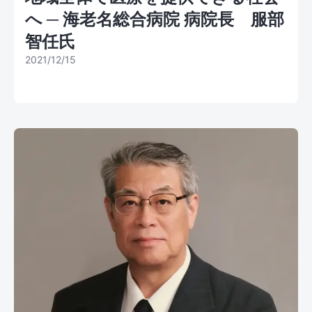
へ ─ 海老名総合病院 病院長 服部
智任氏
2021/12/15