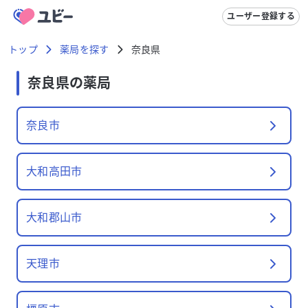
ユーザー登録する
トップ
薬局を探す
奈良県
奈良県
の薬局
奈良市
大和高田市
大和郡山市
天理市