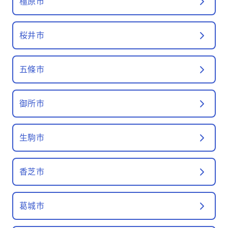
橿原市
桜井市
五條市
御所市
生駒市
香芝市
葛城市