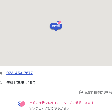
増井内科
073-453-7677
号
無料駐車場：
15
台
場
施設情報の間違い
事前に症状を伝えて、スムーズに受診できます
症状チェックはこちらから
>