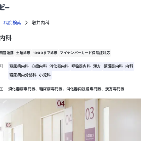
病院検索
増井内科
内科
回答連携
土曜診療
19:00まで診療
マイナンバーカード保険証対応
科
糖尿病内科
心療内科
消化器内科
呼吸器内科
漢方
循環器内科
内科
糖尿病内分泌科
小児科
医
消化器病専門医
糖尿病専門医
消化器内視鏡専門医
漢方専門医