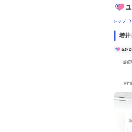
トップ
増井
医師と
診療
専門