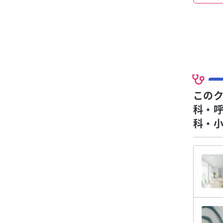
この
科・
科・