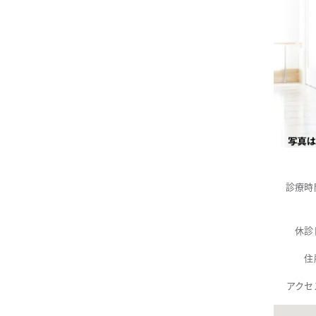
診療時
休診
住
アクセ