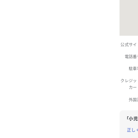
公式サイ
電話番
駐車
クレジッ
カー
外国
「
小児
正し