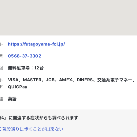
https://futagoyama-fcl.jp/
ト
0568-37-3302
号
無料駐車場：
12
台
場
VISA、MASTER、JCB、AMEX、DINERS、交通系電子マネー、
ト
ド
QUICPay
英語
語
科
」に関連する症状からも調べられます
く普段通りに歩くことが出来ない