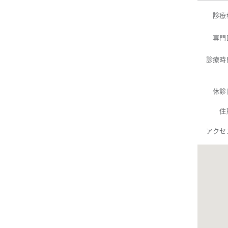
診療
専門
診療時
休診
住
アクセ