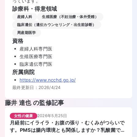
っています。
診療科・得意領域
産婦人科
生殖医療（不妊治療・体外受精）
臨床遺伝（遺伝カウンセリング・出生前診断）
周産期医学
資格
産婦人科専門医
生殖医療専門医
臨床遺伝専門医
所属病院
https://www.ncchd.go.jp/
最終更新日：
2026/4/24
藤井 達也
の監修記事
2026年5月25日
女性の健康
月経前にイライラ・お腹の張り・むくみがつらいで
す。PMSは腸内環境とも関係しますか？乳酸菌で和