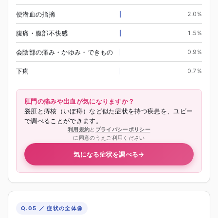
便潜血の指摘
2.0
%
腹痛・腹部不快感
1.5
%
会陰部の痛み・かゆみ・できもの
0.9
%
下痢
0.7
%
肛門の痛みや出血が気になりますか？
裂肛と痔核（いぼ痔）など似た症状を持つ疾患を、ユビー
で調べることができます。
利用規約
と
プライバシーポリシー
に同意のうえご利用ください
気になる症状を調べる
→
Q.05 ／ 症状の全体像