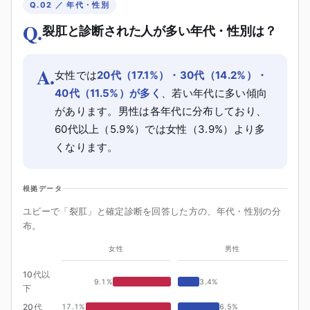
Q.02 ／ 年代・性別
Q.
裂肛と診断された人が多い年代・性別は？
A.
女性では
20代（17.1%）・30代（14.2%）・
40代（11.5%）が多く
、若い年代に多い傾向
があります。男性は各年代に分布しており、
60代以上（5.9%）では女性（3.9%）より多
くなります。
根拠データ
ユビーで「裂肛」と確定診断を回答した方の、年代・性別の分
布。
女性
男性
10代以
9.1
%
3.4
%
下
20代
17.1
%
6.5
%