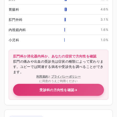
胃腸科
4.6
%
肛門外科
3.1
%
内視鏡内科
1.6
%
小児科
1.0
%
肛門科か消化器内科か、あなたの症状で方向性を確認
肛門の痛みや出血の受診先は症状の種類によって変わりま
す。ユビーでは関連する病名や受診先を調べることができ
ます。
利用規約
と
プライバシーポリシー
に同意のうえご利用ください
受診科の方向性を確認
→