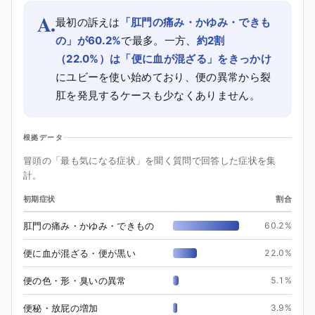
A.
最初の訴えは
「肛門の痛み・かゆみ・できも
の」が60.2%
で最多。一方、
約2割
（22.0%）は「便に血が混ざる」をきっかけ
にユビーを使い始めており、便の異常から裂
肛を発見するケースも少なくありません。
根拠データ
冒頭の「最も気になる症状」を聞く質問で回答した症状を集
計。
初期症状
割合
肛門の痛み・かゆみ・できもの
60.2
%
便に血が混ざる・便が黒い
22.0
%
便の色・形・臭いの異常
5.1
%
便秘・放屁の増加
3.9
%