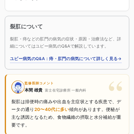
裂肛
について
裂肛・痔などの肛門の病気の症状・原因・治療法など、詳
細についてはユビー病気のQ&Aで解説しています。
ユビー病気のQ&A：痔・肛門の病気について詳しく見る
→
監修医師コメント
本間
雄貴
富士在宅診療所 一般内科
裂肛は排便時の痛みや出血を主症状とする疾患で、デ
ータの通り
20〜40代に多い
傾向があります。便秘が
主な誘因となるため、食物繊維の摂取と水分補給が重
要です。