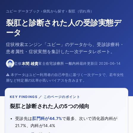
ユビー データブック
›
病気から探す
›
裂肛（切れ痔）
裂肛と診断された人の受診実態デ
ータ
症状検索エンジン「ユビー」のデータから、受診診療科・
患者属性・症状実態を集計した一次データレポート。
本間
雄貴
監修
富士在宅診療所 一般内科
最終更新日
2026-06-14
⚠️ 本データはユビー利用者の自己申告に基づく一次データで、若年女性
層など特定層の比率が高いバイアスを含みます。
KEY FINDINGS ／ このページのポイント
裂肛と診断された人の5つの傾向
受診先は
肛門科が44.7%
で最多、次いで消化器内科が
21.7%、内科が14.4%