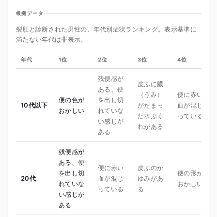
根拠データ
裂肛と診断された男性の、年代別症状ランキング。表示基準に
満たない年代は非表示。
年代
1位
2位
3位
4位
残便感が
皮ふに膿
ある、便
（うみ）
便に赤い
便の色が
を出し切
10代以下
がたまっ
血が混じ
おかしい
れていな
た水ぶく
っている
い感じが
れがある
ある
残便感が
ある、便
便に赤い
皮ふのか
を出し切
便の形が
20代
血が混じ
ゆみがあ
れていな
おかしい
っている
る
い感じが
ある