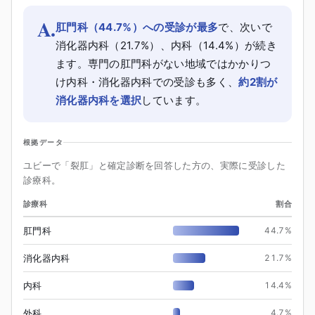
A.
肛門科（44.7%）への受診が最多
で、次いで
消化器内科（21.7%）、内科（14.4%）が続き
ます。専門の肛門科がない地域ではかかりつ
け内科・消化器内科での受診も多く、
約2割が
消化器内科を選択
しています。
根拠データ
ユビーで「裂肛」と確定診断を回答した方の、実際に受診した
診療科。
診療科
割合
肛門科
44.7
%
消化器内科
21.7
%
内科
14.4
%
外科
4.7
%