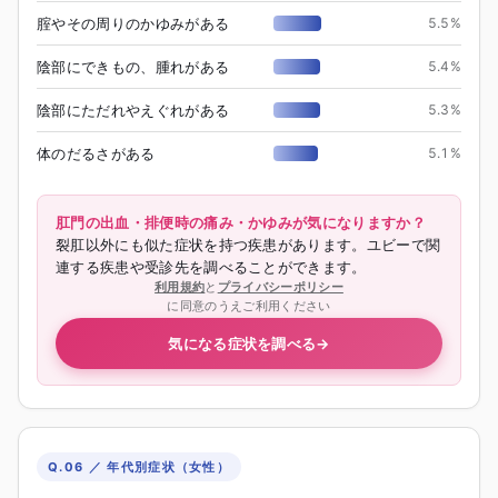
腟やその周りのかゆみがある
5.5
%
陰部にできもの、腫れがある
5.4
%
陰部にただれやえぐれがある
5.3
%
体のだるさがある
5.1
%
肛門の出血・排便時の痛み・かゆみが気になりますか？
裂肛以外にも似た症状を持つ疾患があります。ユビーで関
連する疾患や受診先を調べることができます。
利用規約
と
プライバシーポリシー
に同意のうえご利用ください
気になる症状を調べる
→
Q.06 ／ 年代別症状（女性）