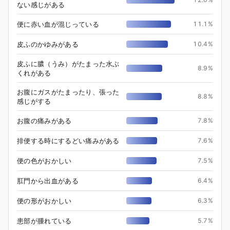
ない感じがある
便に赤い血が混じっている
11.1
%
皮ふのかゆみがある
10.4
%
皮ふに膿（うみ）がたまった水ぶ
8.9
%
くれがある
お腹にガスがたまったり、張った
8.8
%
感じがする
お腹の痛みがある
7.8
%
排便する時にするどい痛みがある
7.6
%
便の色がおかしい
7.5
%
肛門から出血がある
6.4
%
便の形がおかしい
6.3
%
患部が腫れている
5.7
%