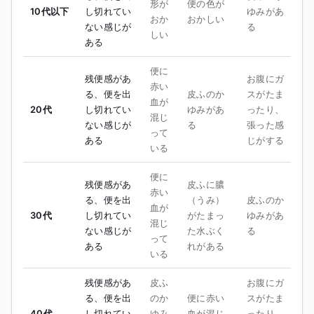
形が
便の色が
10代以下
し切れてい
ゆみがあ
おか
おかしい
ない感じが
る
しい
ある
便に
残便感があ
お腹にガ
赤い
る、便を出
皮ふのか
スがたま
血が
20代
し切れてい
ゆみがあ
ったり、
混じ
ない感じが
る
張った感
って
ある
じがする
いる
便に
残便感があ
皮ふに膿
赤い
る、便を出
（うみ）
皮ふのか
血が
30代
し切れてい
がたまっ
ゆみがあ
混じ
ない感じが
た水ぶく
る
って
ある
れがある
いる
残便感があ
皮ふ
お腹にガ
る、便を出
のか
便に赤い
スがたま
40代
し切れてい
ゆみ
血が混じ
ったり、