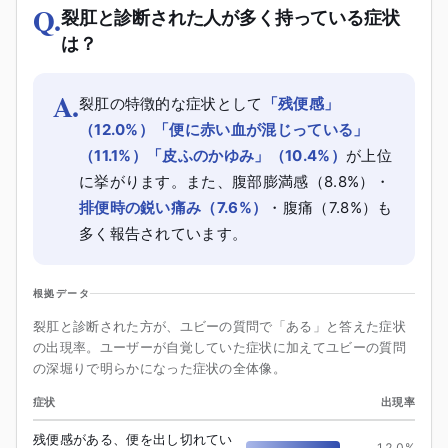
Q.
裂肛と診断された人が多く持っている症状
は？
A.
裂肛の特徴的な症状として
「残便感」
（12.0%）「便に赤い血が混じっている」
（11.1%）「皮ふのかゆみ」（10.4%）
が上位
に挙がります。また、腹部膨満感（8.8%）・
排便時の鋭い痛み（7.6%）
・腹痛（7.8%）も
多く報告されています。
根拠データ
裂肛と診断された方が、ユビーの質問で「ある」と答えた症状
の出現率。ユーザーが自覚していた症状に加えてユビーの質問
の深堀りで明らかになった症状の全体像。
症状
出現率
残便感がある、便を出し切れてい
12.0
%