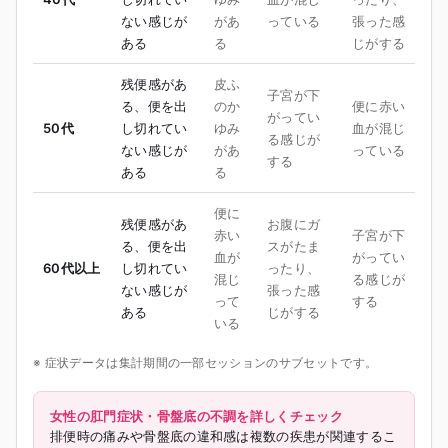
ない感じが
があ
っている
張った感
ある
る
じがする
残便感があ
皮ふ
子宮が下
る、便を出
のか
便に赤い
がってい
50代
し切れてい
ゆみ
血が混じ
る感じが
ない感じが
があ
っている
する
ある
る
便に
残便感があ
お腹にガ
赤い
子宮が下
る、便を出
スがたま
血が
がってい
60代以上
し切れてい
ったり、
混じ
る感じが
ない感じが
張った感
って
する
ある
じがする
いる
※ 症状データは集計期間の一部セッションのサブセットです。
女性の肛門症状・骨盤底の不調を詳しくチェック
排便時の痛みや骨盤底の違和感は複数の疾患が関連するこ