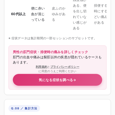
ある、便
排便する
便に赤い
皮ふのか
を出し切
時にする
60代以上
血が混じ
ゆみがあ
れていな
どい痛み
っている
る
い感じが
がある
ある
※ 症状データは集計期間の一部セッションのサブセットです。
男性の肛門症状・排便時の痛みを詳しくチェック
肛門の出血や痛みは裂肛以外の疾患が隠れているケースも
あります。
利用規約
と
プライバシーポリシー
に同意のうえご利用ください
気になる症状を調べる
→
Q.08 ／ 集計方法