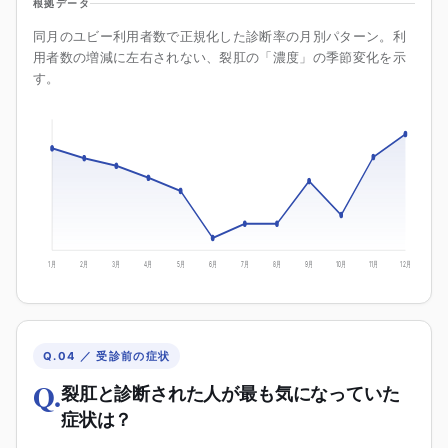
根拠データ
同月のユビー利用者数で正規化した診断率の月別パターン。利
用者数の増減に左右されない、裂肛の「濃度」の季節変化を示
す。
1月
2月
3月
4月
5月
6月
7月
8月
9月
10月
11月
12月
Q.04 ／ 受診前の症状
Q.
裂肛と診断された人が最も気になっていた
症状は？