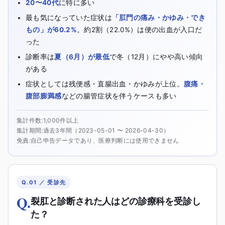
20〜40代
に特に多い
最も気になっていた症状は
「肛門の痛み・かゆみ・でき
もの」が60.2%
。約2割（22.0%）は便の出血が入口だ
った
診断率は
夏（6月）が最低
で冬（12月）にやや高い傾向
がある
症状としては残便感・直腸出血・かゆみが上位。
腹痛・
腹部膨満感
などの腸管症状を伴うケースも多い
集計件数
1,000件以上
集計期間
過去3年間
（
2023-05-01 〜 2026-04-30
）
免責
自己申告データであり、医療判断には使用できません
Q.01 ／ 受診先
Q.
裂肛と診断された人はどの診療科を受診し
た？