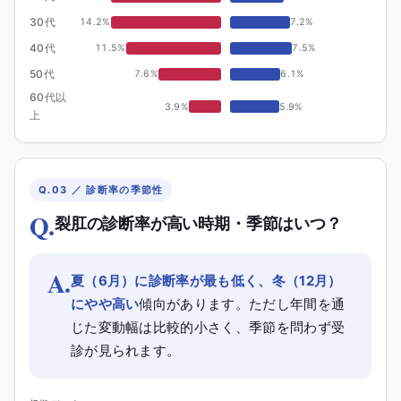
30代
14.2
%
7.2
%
40代
11.5
%
7.5
%
50代
7.6
%
6.1
%
60代以
3.9
%
5.9
%
上
Q.03 ／ 診断率の季節性
Q.
裂肛の診断率が高い時期・季節はいつ？
A.
夏（6月）に診断率が最も低く、冬（12月）
にやや高い
傾向があります。ただし年間を通
じた変動幅は比較的小さく、季節を問わず受
診が見られます。