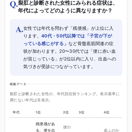
Q.
裂肛と診断された女性にみられる症状は、
年代によってどのように異なりますか？
A.
女性では年代を問わず「残便感」が上位に入
ります。
40代・50代以降では「子宮が下が
っている感じがする」
など骨盤底筋関連の症
状が加わります。20〜30代では「便に赤い血
が混じっている」が2位以内に入り、出血への
気づきが受診につながっています。
根拠データ
裂肛と診断された女性の、年代別症状ランキング。表示基準に
満たない年代は非表示。
年代
1位
2位
3位
4位
5
残便感があ
便の
る、便を出
皮ふのか