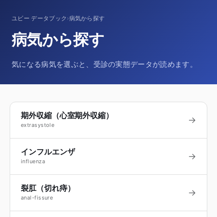
ユビー データブック
›
病気から探す
病気から探す
気になる病気を選ぶと、受診の実態データが読めます。
期外収縮（心室期外収縮）
→
extrasystole
インフルエンザ
→
influenza
裂肛（切れ痔）
→
anal-fissure