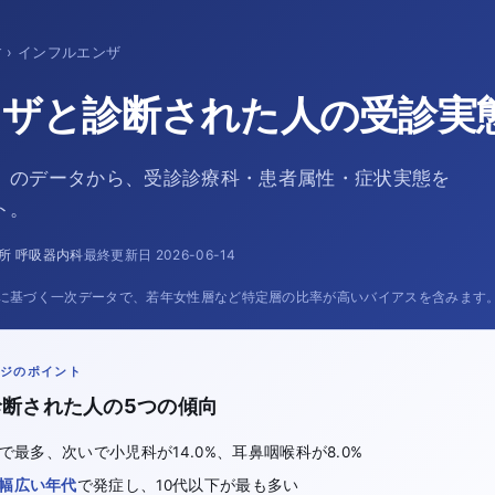
す
›
インフルエンザ
ザと診断された人の受診実
」のデータから、受診診療科・患者属性・症状実態を
ト。
所 呼吸器内科
最終更新日
2026-06-14
告に基づく一次データで、若年女性層など特定層の比率が高いバイアスを含みます
ページのポイント
断された人の5つの傾向
で最多、次いで小児科が14.0%、耳鼻咽喉科が8.0%
幅広い年代
で発症し、10代以下が最も多い