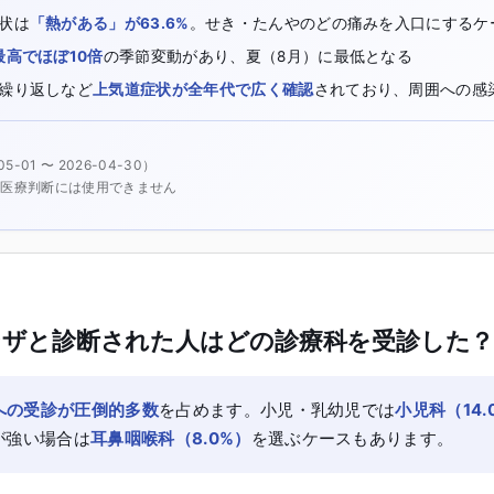
状は
「熱がある」が63.6%
。せき・たんやのどの痛みを入口にするケー
最高でほぼ10倍
の季節変動があり、夏（8月）に最低となる
繰り返しなど
上気道症状が全年代で広く確認
されており、周囲への感
05-01 〜 2026-04-30
）
、医療判断には使用できません
ザと診断された人はどの診療科を受診した
）への受診が圧倒的多数
を占めます。小児・乳幼児では
小児科（14.
が強い場合は
耳鼻咽喉科（8.0%）
を選ぶケースもあります。