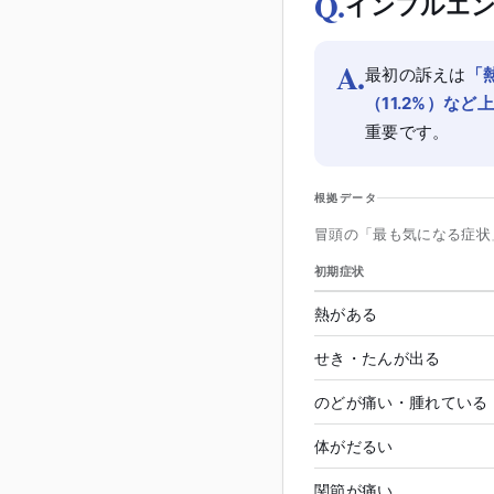
Q.
インフルエン
A.
最初の訴えは
「
（11.2%）な
重要です。
根拠データ
冒頭の「最も気になる症状
初期症状
熱がある
せき・たんが出る
のどが痛い・腫れている
体がだるい
関節が痛い