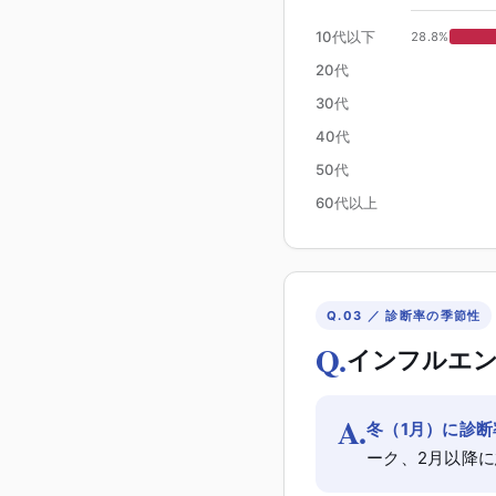
10代以下
28.8
%
20代
30代
40代
50代
60代以上
Q.03 ／ 診断率の季節性
Q.
インフルエン
A.
冬（1月）に診
ーク、2月以降