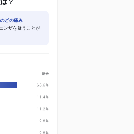
状は？
やのどの痛み
エンザを疑うことが
割合
63.6
%
11.4
%
11.2
%
2.8
%
2.8
%