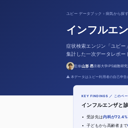
ユビー データブック
›
病気から探
インフルエン
症状検索エンジン「ユビー
集計した一次データレポー
山形
昂
監修
京都大学iPS細胞研究
⚠️ 本データはユビー利用者の自己申
KEY FINDINGS ／ この
インフルエンザと診
受診先は
内科が72.4%
子どもから高齢者まで