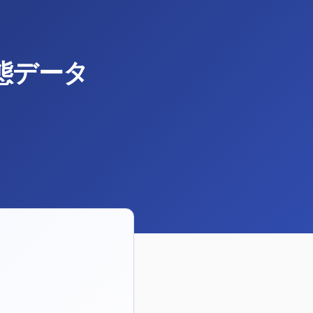
態データ
。