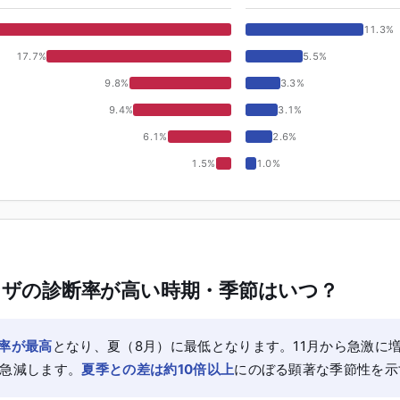
11.3
%
17.7
%
5.5
%
9.8
%
3.3
%
9.4
%
3.1
%
6.1
%
2.6
%
1.5
%
1.0
%
ザの診断率が高い時期・季節はいつ？
断率が最高
となり、夏（8月）に最低となります。11月から急激に増
に急減します。
夏季との差は約10倍以上
にのぼる顕著な季節性を示