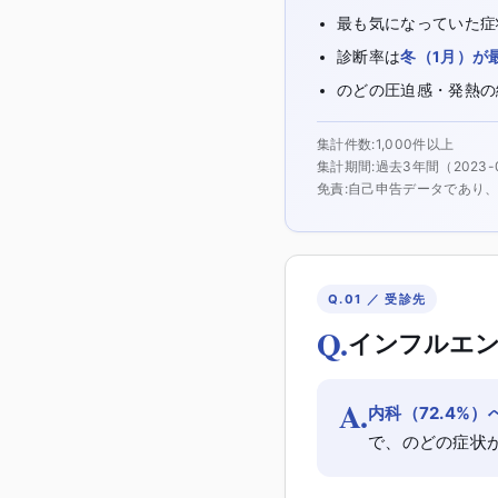
最も気になっていた症
診断率は
冬（1月）が
のどの圧迫感・発熱の
集計件数
1,000件以上
集計期間
過去3年間
（
2023-
免責
自己申告データであり
Q.01 ／ 受診先
Q.
インフルエン
A.
内科（72.4%
で、のどの症状