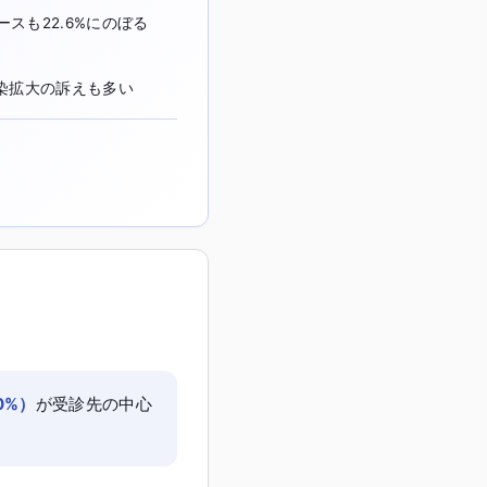
スも22.6%にのぼる
染拡大の訴えも多い
？
0%）
が受診先の中心