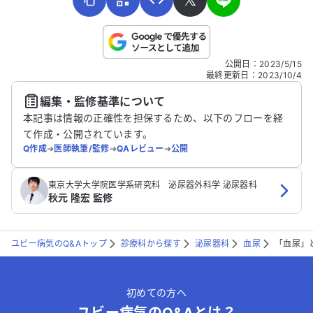
こちらは送信専用のフォームです。氏名やご自身の病気の詳細な
公開日
：
2023/5/15
どの個人情報は入れないでください。
最終更新日
：
2023/10/4
編集・監修基準について
送信する
本記事は情報の正確性を担保するため、以下のフローを経
て作成・公開されています。
Q作成
➔
医師執筆/監修
➔
QAレビュー
➔
公開
東京大学大学院医学系研究科 泌尿器外科学 泌尿器科
秋元 隆宏 監修
ユビー病気のQ&Aトップ
診療科から探す
泌尿器科
血尿
「血尿」
初めての方へ