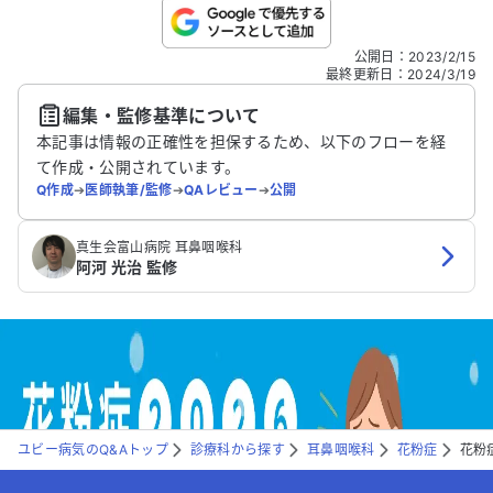
こちらは送信専用のフォームです。氏名やご自身の病気の詳細な
公開日
：
2023/2/15
どの個人情報は入れないでください。
最終更新日
：
2024/3/19
編集・監修基準について
送信する
本記事は情報の正確性を担保するため、以下のフローを経
て作成・公開されています。
Q作成
➔
医師執筆/監修
➔
QAレビュー
➔
公開
真生会富山病院 耳鼻咽喉科
阿河 光治 監修
ユビー病気のQ&Aトップ
診療科から探す
耳鼻咽喉科
花粉症
花粉