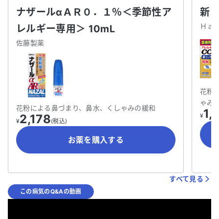
ナザールαＡＲ０．１％＜季節性ア
新コ
Ｈａ
レルギー専用＞ 10mL
佐藤製薬
花粉
ゃみ
花粉による鼻づまり、鼻水、くしゃみの緩和
1,
2,178
¥
¥
(税込)
お薬を購入する
すべて見る
この病気のQ&Aの動画