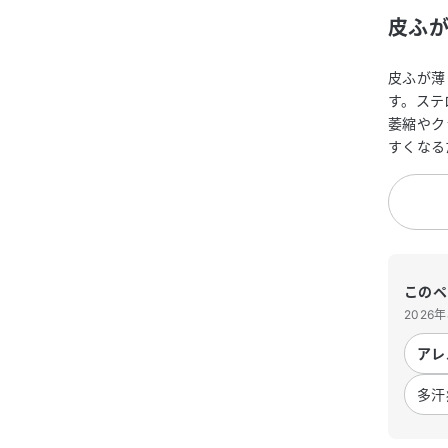
皮ふ
皮ふが薄
す。ステ
萎縮やク
すくなる
このペ
2026
アレ
多汗