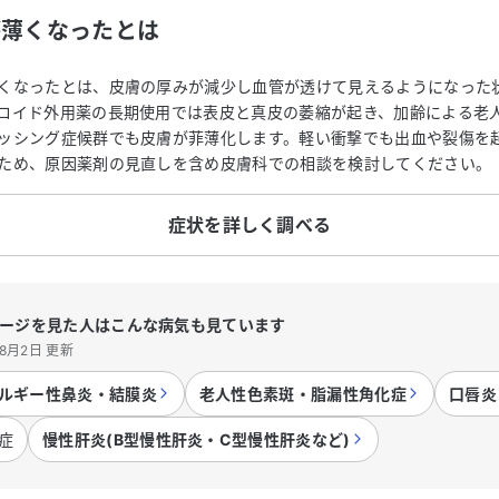
が薄くなった
とは
くなったとは、皮膚の厚みが減少し血管が透けて見えるようになった
ロイド外用薬の長期使用では表皮と真皮の萎縮が起き、加齢による老
ッシング症候群でも皮膚が菲薄化します。軽い衝撃でも出血や裂傷を
ため、原因薬剤の見直しを含め皮膚科での相談を検討してください。
症状を詳しく調べる
ージを見た人はこんな病気も見ています
年8月2日 更新
ルギー性鼻炎・結膜炎
老人性色素斑・脂漏性角化症
口唇炎
症
慢性肝炎(B型慢性肝炎・C型慢性肝炎など)