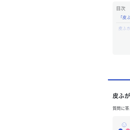
目次
「皮
皮ふ
「皮
皮ふ
質問に答