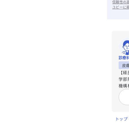
信頼性の
ユビーに
診療
皮
【経
学部
機構
トップ