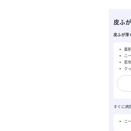
皮ふ
皮ふが薄
薬
ニ
若年
ク
すぐに病
ニ