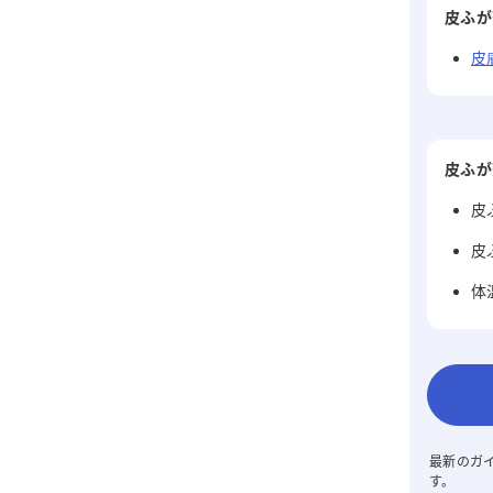
皮ふが
皮
皮ふが
皮
皮
体
最新のガ
す。