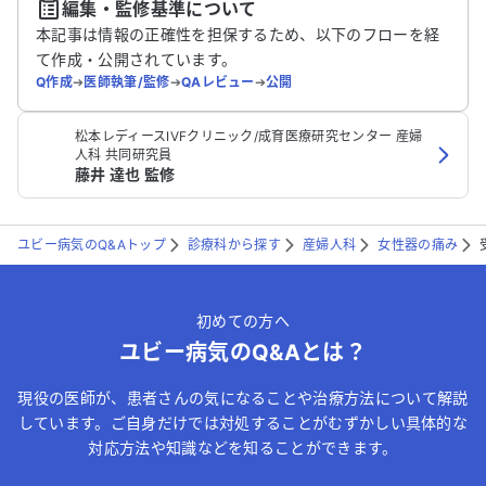
編集・監修基準について
送信する
本記事は情報の正確性を担保するため、以下のフローを経
て作成・公開されています。
Q作成
➔
医師執筆/監修
➔
QAレビュー
➔
公開
松本レディースIVFクリニック/成育医療研究センター 産婦
人科 共同研究員
藤井 達也 監修
ユビー病気のQ&Aトップ
診療科から探す
産婦人科
女性器の痛み
初めての方へ
ユビー病気のQ&Aとは？
現役の医師が、患者さんの気になることや治療方法について解説
しています。ご自身だけでは対処することがむずかしい具体的な
対応方法や知識などを知ることができます。