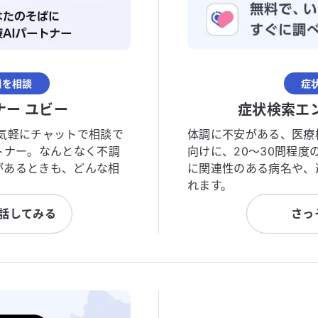
調を相談
症
ナー ユビー
症状検索エ
気軽にチャットで相談で
体調に不安がある、医療
トナー。なんとなく不調
向けに、20〜30問程
があるときも、どんな相
に関連性のある病名や、
れます。
と話してみる
さっ