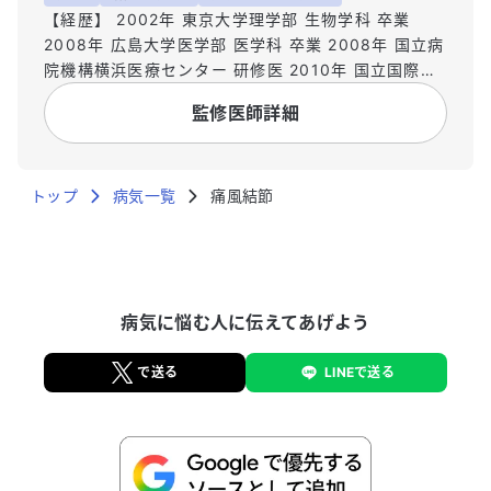
【経歴】 2002年 東京大学理学部 生物学科 卒業
2008年 広島大学医学部 医学科 卒業 2008年 国立病
院機構横浜医療センター 研修医 2010年 国立国際医
療研究センター病院 糖尿病内分泌代謝科 レジデント
監修医師詳細
2012年 国立国際医療研究センター国府台病院 内科
医師 2016年 自治医科大学大学院 医学系研究科 卒業
2017年 医療法人泰水会 濵﨑クリニック 医師 2022
トップ
年 University of Derby MBA Global 修了 2024年
病気一覧
痛風結節
University of Manchester MRes Public Health 修
了
病気に悩む人に伝えてあげよう
で送る
LINEで送る