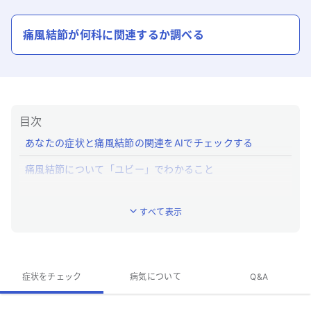
痛風結節
が何科に関連するか調べる
目次
あなたの症状と痛風結節の関連をAIでチェックする
痛風結節について「ユビー」でわかること
痛風結節とはどんな病気ですか？
すべて表示
痛風結節の特徴的な症状はなんですか？
痛風結節への対処法は？
痛風結節の専門医がいる近くの病院はありますか？
症状をチェック
病気について
Q&A
痛風結節のQ&A