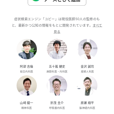
症状検索エンジン「ユビー」は現役医師50人の監修のも
と、最新かつ公知の情報をもとに開発されています。
すべて
見る
阿部 吉倫
五十嵐 健史
金沢 誠司
総合内科医
麻酔科医・内科医
産婦人科医
山﨑 龍一
折茂 圭介
原瀬 翔平
精神科医
呼吸器内科医
脳神経内科医