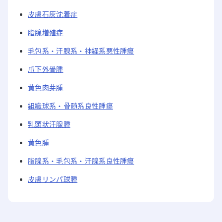
皮膚石灰沈着症
脂腺増殖症
毛包系・汗腺系・神経系悪性腫瘍
爪下外骨腫
黄色肉芽腫
組織球系・骨髄系良性腫瘍
乳頭状汗腺腫
黄色腫
脂腺系・毛包系・汗腺系良性腫瘍
皮膚リンパ球腫