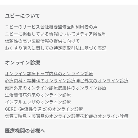
ユビーについて
リンク
ユビーのサービス
会社概要
監修医師
利用者の声
ユビーに掲載している情報について
メディア掲載歴
信頼性の高い医療情報の提供に向けて
おくすり購入に関しての特定商取引法に基づく表記
オンライン診療
オンライン診療トップ
内科のオンライン診療
心療内科・精神科のオンライン診療
睡眠外来のオンライン診療
頭痛外来のオンライン診療
皮膚科のオンライン診療
生活習慣病外来のオンライン診療
インフルエンザのオンライン診療
GERD (逆流性食道炎)のオンライン診療
気管支喘息・咳喘息のオンライン診療
花粉症のオンライン診療
医療機関の皆様へ