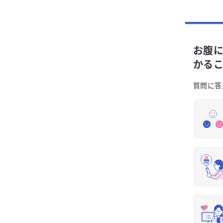
お腹
かる
質問に答