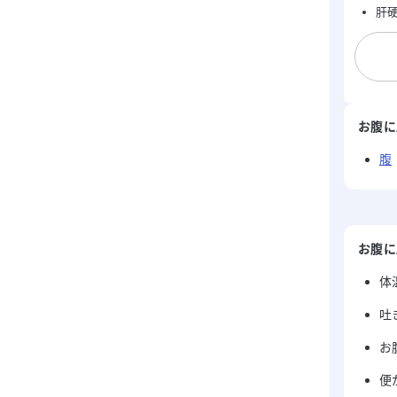
肝
お腹に
腹
お腹に
体
吐
お
便