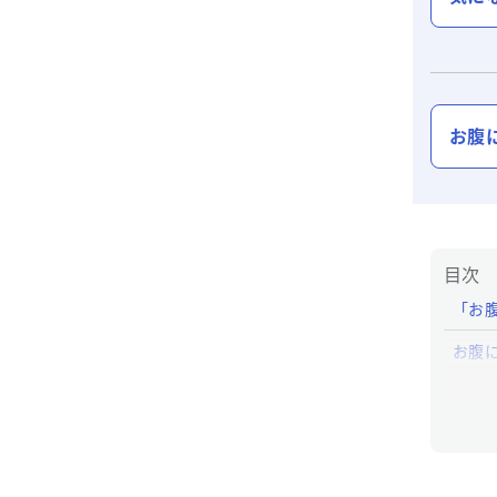
お腹
目次
「お
お腹
「お