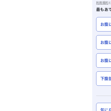
利用規約
最もあ
お腹
お腹
お腹
下腹
気に