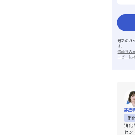
最新のガ
す。
信頼性の
ユビーに
診療
消
消化
セン