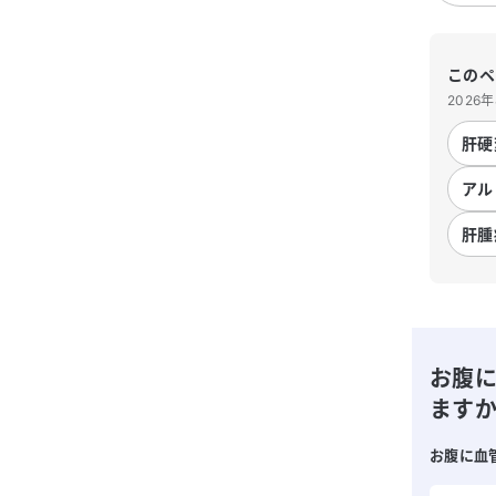
このペ
2026
肝硬
アル
肝腫
お腹
ます
お腹に血