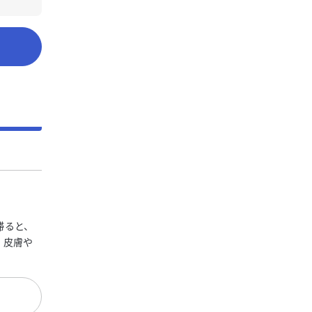
滞ると、
、皮膚や
。