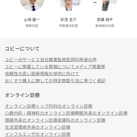
山﨑 龍一
折茂 圭介
原瀬 翔平
精神科医
呼吸器内科医
脳神経内科医
ユビーについて
リンク
ユビーのサービス
会社概要
監修医師
利用者の声
ユビーに掲載している情報について
メディア掲載歴
信頼性の高い医療情報の提供に向けて
おくすり購入に関しての特定商取引法に基づく表記
オンライン診療
オンライン診療トップ
内科のオンライン診療
心療内科・精神科のオンライン診療
睡眠外来のオンライン診療
頭痛外来のオンライン診療
皮膚科のオンライン診療
生活習慣病外来のオンライン診療
インフルエンザのオンライン診療