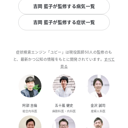
吉岡 藍子が監修する病気一覧
吉岡 藍子が監修する症状一覧
症状検索エンジン「ユビー」は現役医師50人の監修のも
と、最新かつ公知の情報をもとに開発されています。
すべて
見る
阿部 吉倫
五十嵐 健史
金沢 誠司
総合内科医
麻酔科医・内科医
産婦人科医