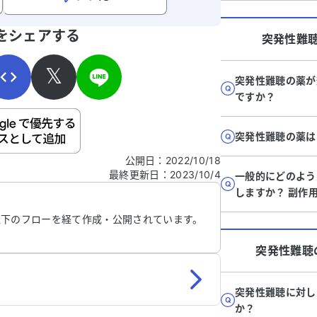
寄せください。
をシェアする
突発性難
𝕏
突発性難聴の薬が
ですか？
ご自身の病気の詳細などの個人情報は入れないでくだ
突発性難聴の薬は
公開日
：
2022/10/18
最終更新日
：
2023/10/4
信する
一般的にどのよう
しますか？ 副作
以下のフローを経て作成・公開されています。
突発性難聴
突発性難聴に対し
か？