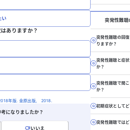
たい
突発性難聴
状はありますか？
突発性難聴の回復
りますか？
突発性難聴と症状
か？
突発性難聴で聞こ
か？
8年版. 金原出版, 2018.
初期症状としてど
参考になりましたか？
突発性難聴ではど
いいえ