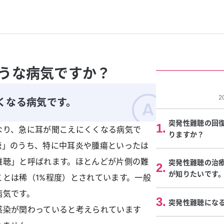
うな病気ですか？
2
くなる病気です。
突発性難聴の回
1
.
なり、急に耳が聞こえにくくなる病気で
りますか？
聴」のうち、特に中耳炎や腫瘍といったは
難聴」と呼ばれます。ほとんどが片側の難
突発性難聴の治
2
.
が知りたいです
とは稀（1%程度）とされています。一般
病気です。
3
.
突発性難聴にな
感染が関わっていると考えられています