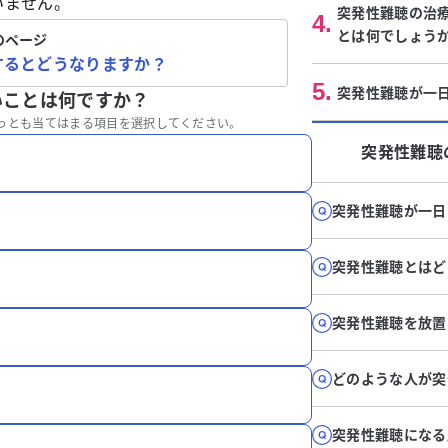
いません。
突発性難聴の治
4
.
とは何でしょう
のページ
するとどうなりますか？
5
.
突発性難聴が一
いことは何ですか？
っとも当てはまる項目を選択してください。
突発性難聴
突発性難聴が一日
突発性難聴とはど
突発性難聴を放置
どのような人が突
突発性難聴になる