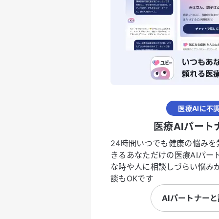
医療AIに不
医療AIパート
24時間いつでも健康の悩みを
きるあなただけの医療AIパー
な時や人に相談しづらい悩み
談もOKです
AIパートナー