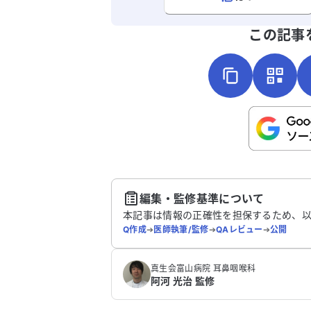
よろしければ、ご意見・ご感想をお
この記事
こちらは送信専用のフォームです。氏名や
さい。
送
編集・監修基準について
本記事は情報の正確性を担保するため、
Q作成
➔
医師執筆/監修
➔
QAレビュー
➔
公開
真生会富山病院 耳鼻咽喉科
阿河 光治 監修