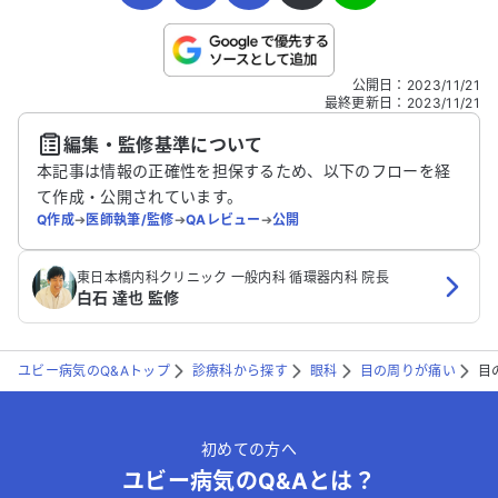
こちらは送信専用のフォームです。氏名やご自身の病気の詳細な
公開日
：
2023/11/21
どの個人情報は入れないでください。
最終更新日
：
2023/11/21
編集・監修基準について
送信する
本記事は情報の正確性を担保するため、以下のフローを経
て作成・公開されています。
Q作成
➔
医師執筆/監修
➔
QAレビュー
➔
公開
東日本橋内科クリニック 一般内科 循環器内科 院長
白石 達也 監修
ユビー病気のQ&Aトップ
診療科から探す
眼科
目の周りが痛い
目
初めての方へ
ユビー病気のQ&Aとは？