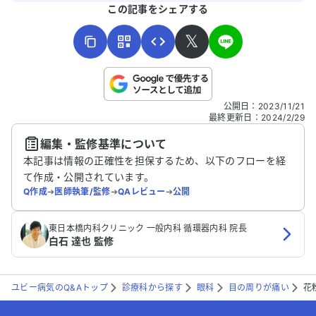
よろしければ、ご意見・ご感想をお寄せください。
この記事をシェアする
𝕏
こちらは送信専用のフォームです。氏名やご自身の病気の詳細な
公開日
：
2023/11/21
どの個人情報は入れないでください。
最終更新日
：
2024/2/29
編集・監修基準について
送信する
本記事は情報の正確性を担保するため、以下のフローを経
て作成・公開されています。
Q作成
➔
医師執筆/監修
➔
QAレビュー
➔
公開
東日本橋内科クリニック 一般内科 循環器内科 院長
白石 達也 監修
ユビー病気のQ&Aトップ
診療科から探す
眼科
目の周りが痛い
花