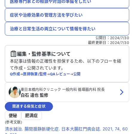
医療専門家との相談や対話の準備をしたい
症状や治療効果の管理方法を学びたい
治療と日常生活の両立について情報を得たい
公開日
：
2024/7/30
最終更新日
：
2024/7/30
編集・監修基準について
本記事は情報の正確性を担保するため、以下のフローを経
て作成・公開されています。
Q作成
➔
医師執筆/監修
➔
QAレビュー
➔
公開
東日本橋内科クリニック 一般内科 循環器内科 院長
白石 達也 監修
関連する病気と症状
便秘
肥満症
(参考文献)
清水誠治. 腸間膜静脈硬化症. 日本大腸肛門病会誌. 2021, 74, 60