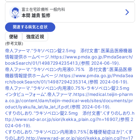
富士在宅診療所 一般内科
本間 雄貴 監修
関連する病気と症状
便秘
強度近視
(参考文献)
帝人ファーマ.“ラキソベロン錠2.5mg 添付文書”.医薬品医療機器
情報提供ホームページ.https://www.pmda.go.jp/PmdaSearch/
bookSearch/01/14987294235413,(参照 2024-06-19).
帝人ファーマ.“ラキソベロン内用液0.75% 添付文書”.医薬品医療
機器情報提供ホームページ.https://www.pmda.go.jp/PmdaSea
rch/bookSearch/01/14987294235314,(参照 2024-06-19).
帝人ファーマ.“ラキソベロン内用液0.75%・ラキソベロン錠2.5mg
インタビューフォーム”.帝人ファーマ.https://medical.teijin-pharm
a.co.jp/content/dam/teijin-medical-web/sites/documents/pr
oduct/iyaku/la_lat/la_lat_if.pdf,(参照 2024-06-19).
くすりのしおり.“ラキソベロン錠2.5mg 添付文書”.くすりのしおり.h
ttp://www.rad-ar.or.jp/siori/kekka_plain.cgi?n=16907,(参照 2
024-06-19).
くすりのしおり.“ラキソベロン内用液0.75%［各種便秘症ほか］”.くす
りのしおり.http://www.rad-ar.or.jp/siori/kekka_plain.cgi?n=17