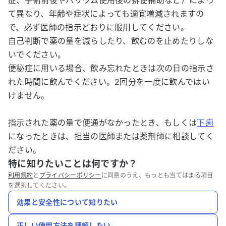
症、手術前後やバリウム使用後の排便補助など）によっ
て異なり、年齢や症状によっても適宜増減されますの
で、必ず医師の指示どおりに服用してください。
自己判断で薬の量を減らしたり、飲むのを止めたりしな
いでください。
便秘症に用いる場合、飲み忘れたときは次の日の指示さ
れた時間に飲んでください。2回分を一度に飲んではい
けません。
指示された薬の量で便通がなかったとき、もしくは
下痢
になったときは、担当の医師または薬剤師に相談してく
ださい。
特に知りたいことは何ですか？
利用規約
と
プライバシーポリシー
に同意のうえ、もっとも当てはまる項目
を選択してください。
効果と安全性について知りたい
正しい使用方法を理解したい