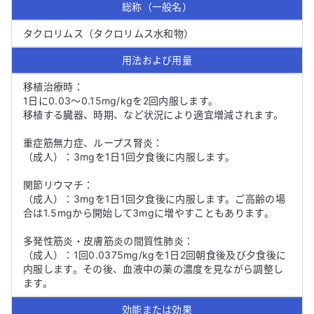
総称（一般名）
タクロリムス（タクロリムス水和物）
用法および用量
移植治療時：

1日に0.03～0.15mg/kgを2回内服します。

移植する臓器、時期、など状況により適宜増減されます。

重症筋無力症、ループス腎炎：

（成人）：3mgを1日1回夕食後に内服します。

関節リウマチ：

（成人）：3mgを1日1回夕食後に内服します。ご高齢の場
合は1.5mgから開始して3mgに増やすこともあります。

多発性筋炎・皮膚筋炎の間質性肺炎：

（成人）：1回0.0375mg/kgを1日2回朝食後及び夕食後に
内服します。その後、血液中の薬の濃度を見ながら調整し
ます。
効能または効果