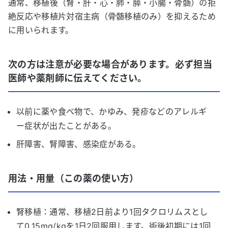
通常、移植後（腎・肝・心・肺・膵・小腸・骨髄）の拒
絶反応や移植片対宿主病（骨髄移植のみ）を抑えるため
に用いられます。
次の方は注意が必要な場合があります。必ず担当
医師や薬剤師に伝えてください。
以前に薬や食べ物で、かゆみ、発疹などのアレルギ
ー症状が出たことがある。
肝障害、腎障害、感染症がある。
用法・用量（この薬の使い方）
腎移植：通常、移植2日前より1回タクロリムスとし
て0.15mg/kgを1日2回服用します。術後初期には1回