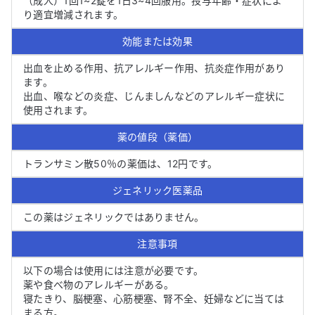
（成人）1回1~2錠を1日3~4回服用。投与年齢・症状によ
り適宜増減されます。
効能または効果
出血を止める作用、抗アレルギー作用、抗炎症作用があり
ます。

出血、喉などの炎症、じんましんなどのアレルギー症状に
使用されます。
薬の値段（薬価）
トランサミン散50％の薬価は、12円です。
ジェネリック医薬品
この薬はジェネリックではありません。
注意事項
以下の場合は使用には注意が必要です。

薬や食べ物のアレルギーがある。

寝たきり、脳梗塞、心筋梗塞、腎不全、妊婦などに当ては
まる方。