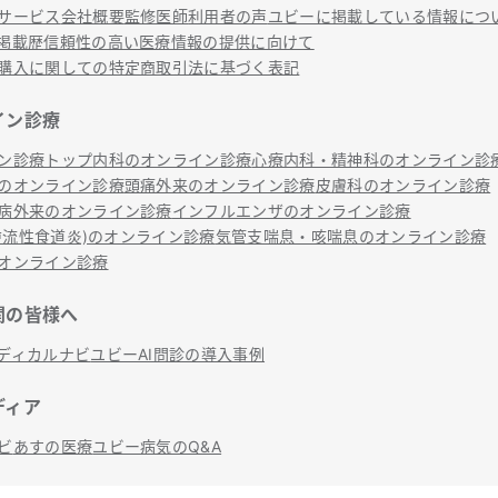
サービス
会社概要
監修医師
利用者の声
ユビーに掲載している情報につ
掲載歴
信頼性の高い医療情報の提供に向けて
購入に関しての特定商取引法に基づく表記
イン診療
ン診療トップ
内科のオンライン診療
心療内科・精神科のオンライン診
のオンライン診療
頭痛外来のオンライン診療
皮膚科のオンライン診療
病外来のオンライン診療
インフルエンザのオンライン診療
 (逆流性食道炎)のオンライン診療
気管支喘息・咳喘息のオンライン診療
オンライン診療
関の皆様へ
ディカルナビ
ユビーAI問診の導入事例
ディア
ビ
あすの医療
ユビー病気のQ&A