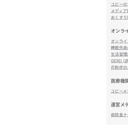
ユビーの
メディア
おくすり
オンラ
オンライ
睡眠外来
生活習慣
GERD
花粉症の
医療機
ユビーメ
運営メ
病院長ナ