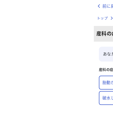
前に
トップ
産科
の
あな
産科
の
胎動
破水