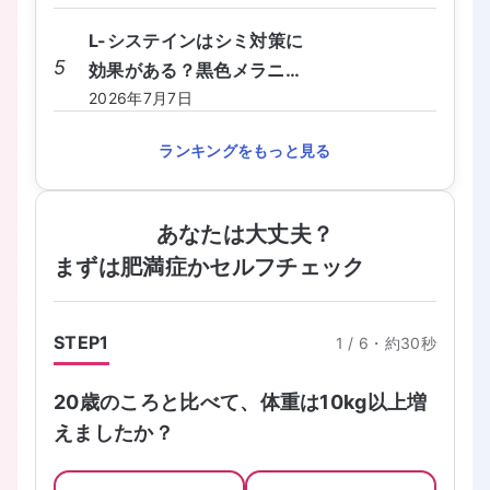
対処法を教えてください。
L-システインはシミ対策に
5
効果がある？黒色メラニン
を抑えるしくみと食事から
2026年7月7日
の摂り方を教えてくださ
ランキングをもっと見る
い。
あなたは大丈夫？
まずは肥満症かセルフチェック
STEP
1
1
/
6
・
約30秒
20歳のころと比べて、体重は10kg以上増
えましたか？