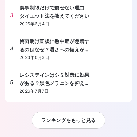
食事制限だけで痩せない理由｜
3
ダイエット法を教えてください
2026年6月4日
梅雨明け直後に熱中症が急増す
4
るのはなぜ？暑さへの備えが間
に合わないときの対処法を教え
2026年6月3日
てください。
L-システインはシミ対策に効果
5
がある？黒色メラニンを抑える
しくみと食事からの摂り方を教
2026年7月7日
えてください。
ランキングをもっと見る