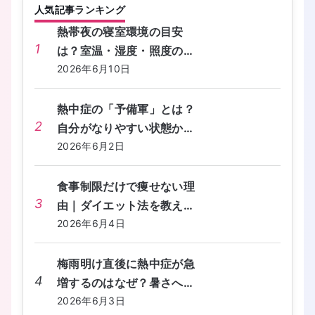
人気記事ランキング
熱帯夜の寝室環境の目安
1
は？室温・湿度・照度の快
眠チェックリストを教えて
2026年6月10日
ください。
熱中症の「予備軍」とは？
2
自分がなりやすい状態かセ
ルフチェックする方法を教
2026年6月2日
えてください。
食事制限だけで痩せない理
3
由｜ダイエット法を教えて
ください
2026年6月4日
梅雨明け直後に熱中症が急
4
増するのはなぜ？暑さへの
備えが間に合わないときの
2026年6月3日