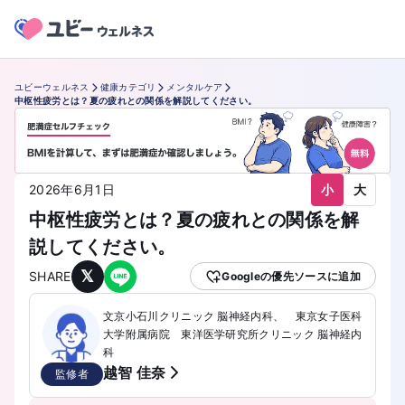
ユビーウェルネス
健康カテゴリ
メンタルケア
中枢性疲労とは？夏の疲れとの関係を解説してください。
小
大
2026年6月1日
中枢性疲労とは？夏の疲れとの関係を解
説してください。
𝕏
SHARE
Googleの優先ソースに追加
文京小石川クリニック 脳神経内科、 東京女子医科
大学附属病院 東洋医学研究所クリニック 脳神経内
科
越智 佳奈
監修者