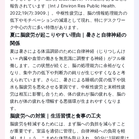
報告されています［Int J Environ Res Public Health.
2022;19(7):3909.］。中枢性疲労は、脳の情報処理能力の
低下やモチベーションの減退として現れ、特にデスクワー
ク中心の方に多い特徴があります。
夏に脳疲労が起こりやすい理由｜暑さと自律神経の
関係
夏は暑さによる体温調節のために自律神経（じりつしんけ
い＝内臓や血管の働きを無意識に調整する神経）がフル稼
働します。この状態が続くと、脳の処理能力に余裕がなく
なり、集中力の低下や判断力の鈍りが生じやすくなると考
えられています。さらに、暑さによる睡眠の質の低下や脱
水も脳疲労を悪化させる要因です。中枢性疲労と末梢性疲
労は相互に影響し合うため、体の疲れが脳の疲れを、脳の
疲れが体の疲れを増幅する悪循環が生まれやすくなりま
す。
脳疲労への対策｜生活習慣と食事の工夫
脳疲労を軽減するためには、まず脳への負担を減らすこと
が重要です。室温を適切に管理し、自律神経への負荷を軽
減しましょう。こまめな休憩を取り入れ、90分に1回程度は