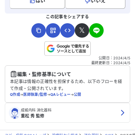
はい
いいえ
よろしければ、ご意見・ご感想をお寄せください。
この記事をシェアする
𝕏
こちらは送信専用のフォームです。氏名やご自身の病気の詳細な
公開日
：
2024/4/5
どの個人情報は入れないでください。
最終更新日
：
2024/4/5
編集・監修基準について
送信する
本記事は情報の正確性を担保するため、以下のフローを経
て作成・公開されています。
Q作成
➔
医師執筆/監修
➔
QAレビュー
➔
公開
成城内科 消化器科
重松 秀 監修