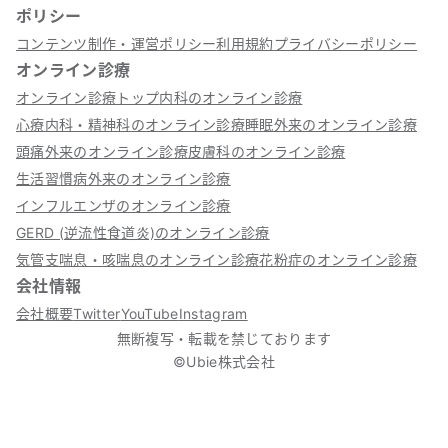
ポリシー
コンテンツ制作・運営ポリシー
利用規約
プライバシーポリシー
オンライン診療
オンライン診療トップ
内科のオンライン診療
心療内科・精神科のオンライン診療
睡眠外来のオンライン診療
頭痛外来のオンライン診療
皮膚科のオンライン診療
生活習慣病外来のオンライン診療
インフルエンザのオンライン診療
GERD (逆流性食道炎)のオンライン診療
気管支喘息・咳喘息のオンライン診療
花粉症のオンライン診療
会社情報
会社概要
Twitter
YouTube
Instagram
無断複写・転載を禁じております
©Ubie株式会社