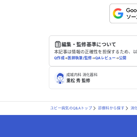
こちらは送信専用のフォームです。氏名や
さい。
送
編集・監修基準について
本記事は情報の正確性を担保するため、
Q作成
➔
医師執筆/監修
➔
QAレビュー
➔
公開
成城内科 消化器科
重松 秀 監修
ユビー病気のQ&Aトップ
診療科から探す
消