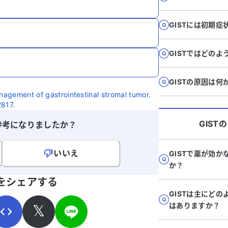
GISTには初期
GISTではどの
GISTの原因は何
anagement of gastrointestinal stromal tumor.
2817.
GIST
の
参考になりましたか？
いいえ
GISTで薬が効
か？
寄せください。
をシェアする
GISTは主にど
はありますか？
𝕏