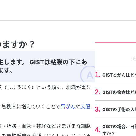
いますか？
2
します。 GISTは粘膜の下にあ
ます。
1
.
GISTとがんは
膜（しょうまく）という順に、組織が重な
2
.
GISTの余命は
、無秩序に増えていくことで
胃がん
や
大腸
3
.
GISTの手術の
骨・脂肪・血管・神経などさまざまな細胞
GISTの場合、
4
.
すか？
した悪性腫瘍を肉腫（にくしゅ）といいま