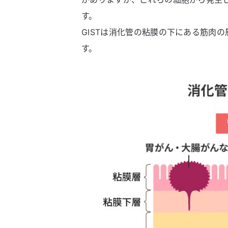
す。
GISTは消化管の粘膜の下にある筋肉
す。