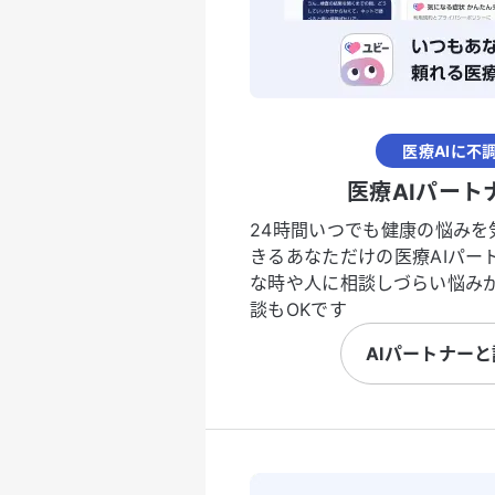
医療AIに不
医療AIパート
24時間いつでも健康の悩みを
きるあなただけの医療AIパー
な時や人に相談しづらい悩み
談もOKです
AIパートナー