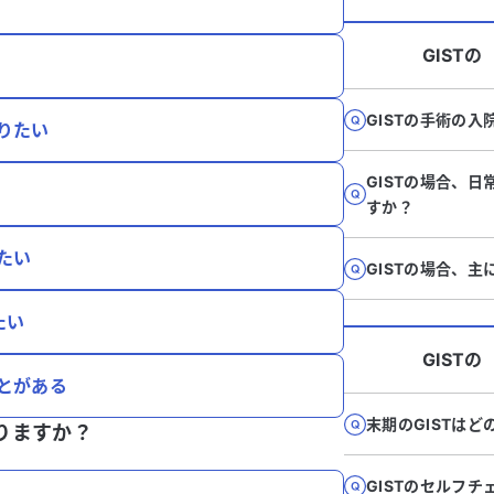
GIST
の
GISTの手術の
りたい
GISTの場合、
すか？
たい
GISTの場合、
たい
GIST
の
ことがある
末期のGISTは
りますか？
GISTのセルフ