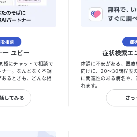
調を相談
症
ナー ユビー
症状検索エ
気軽にチャットで相談で
体調に不安がある、医療
トナー。なんとなく不調
向けに、20〜30問程
があるときも、どんな相
に関連性のある病名や、
れます。
と話してみる
さっ