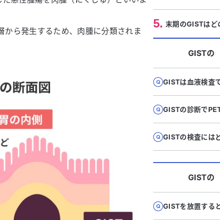
5
.
末期のGISTは
の層から発生するため、肉腫に分類されま
GIST
の
GISTは血液検
GISTの診断でP
GISTの検査に
GIST
の
GISTを放置す