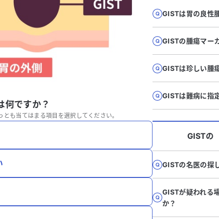
GISTは胃の良性
GISTの腫瘍マ
GISTは珍しい腫
GISTは難病に
とは何ですか？
っとも当てはまる項目を選択してください。
GIST
の
い
GISTの名医の
GISTが疑われ
か？