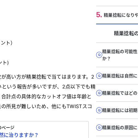
5
.
精巣捻転になり
精巣捻転
イント）
精巣捻転の可能性
か？
ント)
精巣捻転は自然に
数が高い方が精巣捻転で当てはまります。2
いという報告が多いですが、2点以下でも精
精巣捻転ではどの
。合計点の具体的なカットオフ値は年齢と
の所見が難しいため、他にもTWISTスコ
精巣捻転には初期
のページ
精巣捻転の原因に
然に治りますか？