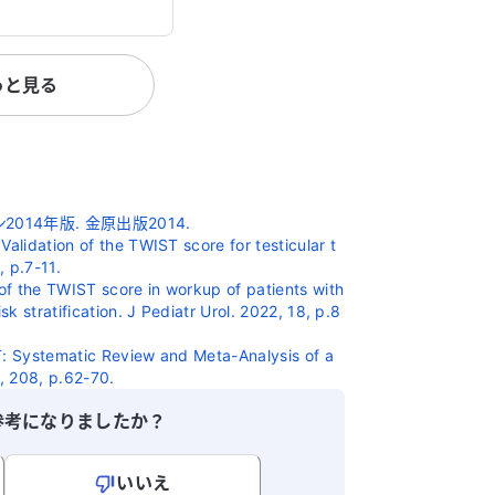
っと見る
14年版. 金原出版2014.
Validation of the TWIST score for testicular t
, p.7-11.
 of the TWIST score in workup of patients with
sk stratification. J Pediatr Urol. 2022, 18, p.8
T: Systematic Review and Meta-Analysis of a
2, 208, p.62-70.
参考になりましたか？
いいえ