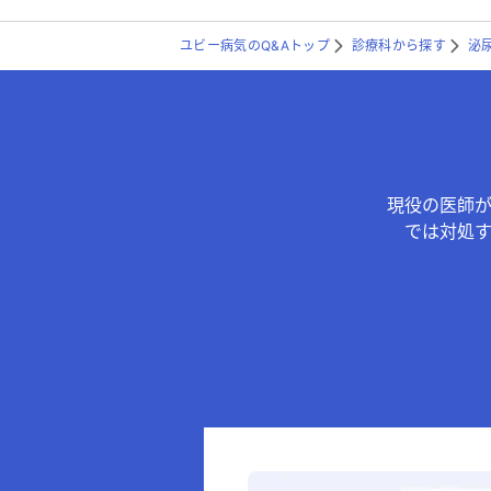
ユビー病気のQ&Aトップ
診療科から探す
泌
現役の医師
では対処