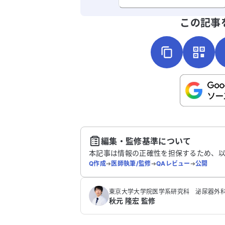
よろしければ、ご意見・ご感想をお
この記事
こちらは送信専用のフォームです。氏名や
さい。
送
編集・監修基準について
本記事は情報の正確性を担保するため、
Q作成
➔
医師執筆/監修
➔
QAレビュー
➔
公開
東京大学大学院医学系研究科 泌尿器外科
秋元 隆宏 監修