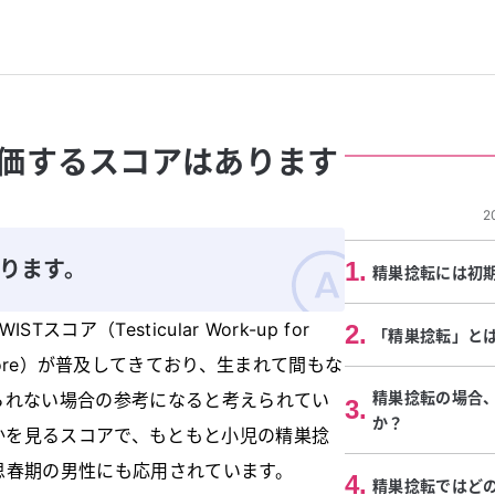
価するスコアはあります
2
あります。
1
.
精巣捻転には初
ア（Testicular Work-up for
2
.
「精巣捻転」と
rsion Score）が普及してきており、生まれて間もな
精巣捻転の場合
られない場合の参考になると考えられてい
3
.
か？
るかを見るスコアで、もともと小児の精巣捻
思春期の男性にも応用されています。
4
.
精巣捻転ではど