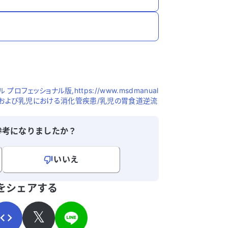
プロフェッショナル版,https://www.msdmanual
-小児科/新生児および乳児における消化管疾患/乳児の胃食道逆流
参考になりましたか？
いいえ
寄せください。
をシェアする
𝕏