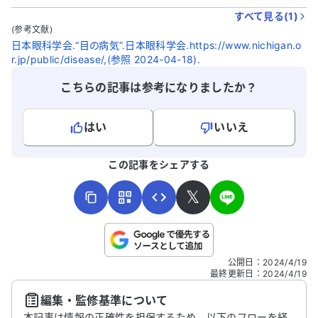
すべて見る(
1
)
(参考文献)
日本眼科学会.“目の病気”.日本眼科学会.https://www.nichigan.o
r.jp/public/disease/,(参照 2024-04-18).
こちらの記事は参考になりましたか？
はい
いいえ
よろしければ、ご意見・ご感想をお寄せください。
この記事をシェアする
𝕏
こちらは送信専用のフォームです。氏名やご自身の病気の詳細な
公開日
：
2024/4/19
どの個人情報は入れないでください。
最終更新日
：
2024/4/19
編集・監修基準について
送信する
本記事は情報の正確性を担保するため、以下のフローを経