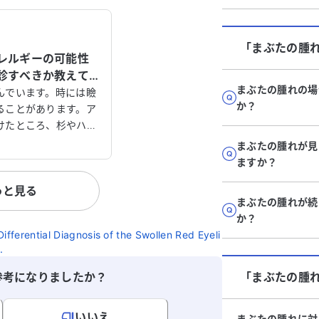
「まぶたの腫
レルギーの可能性
診すべきか教えて
まぶたの腫れの場
んでいます。時には瞼
か？
ることがあります。ア
けたところ、杉やハウ
るアレルギーがあると
まぶたの腫れが見
かし、これまでに訪れ
ますか？
では、原因が特定でき
っと見る
スタミン薬を処方され
まぶたの腫れが続
か？
3ヶ月に一度の頻度で
ifferential Diagnosis of the Swollen Red Eyeli
受診すべきか、また今
.
れば良いのか、アドバ
助かります。どうかよ
参考になりましたか？
「まぶたの腫
ます。
いいえ
まぶたの腫れに対