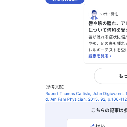
50代
・
男性
唇や瞼の腫れ、ア
について何科を受
ください。
唇が腫れる症状に悩
や顎、足の裏も腫れ
レルギーテストを受
続きを見る
スダスト、猫に対す
診断されました。し
た2軒のクリニック
も
ないと言われ、抗ヒ
ました。 この症状は、花粉の少ない季節
(参考文献)
にも関係なく、2〜
Robert Thomas Carlisle, John Digiovanni. D
現れます。どの科を
d. Am Fam Physician. 2015, 92, p.106-112
後どのように対処す
イスをいただけると
こちらの記事は
ろしくお願いいたし
はい