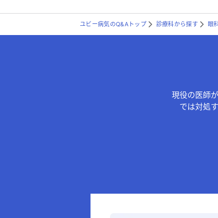
ユビー病気のQ&Aトップ
診療科から探す
眼
現役の医師
では対処