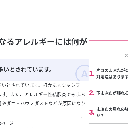
なるアレルギーには何が
2
多いとされています。
片目のまぶたが
1
.
対処法はありま
多いとされています。ほかにもシャンプー
2
.
下まぶたが腫れ
ます。また、アレルギー性結膜炎でもまぶ
粉やダニ・ハウスダストなどが原因になり
まぶたの腫れの
3
.
か？
のページ