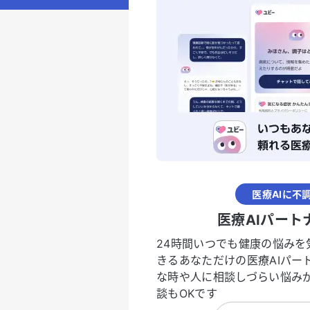
医療AIに不
医療AIパート
24時間いつでも健康の悩みを
きるあなただけの医療AIパー
な時や人に相談しづらい悩み
談もOKです