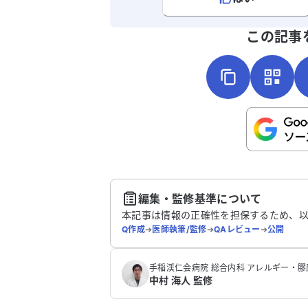
よろしければ、ご意見・ご感想をお
この記事
こちらは送信専用のフォームです。氏名や
さい。
送
編集・監修基準について
本記事は情報の正確性を担保するため、
Q作成
➔
医師執筆/監修
➔
QAレビュー
➔
公開
手稲渓仁会病院 総合内科 アレルギー・膠
中村 海人 監修