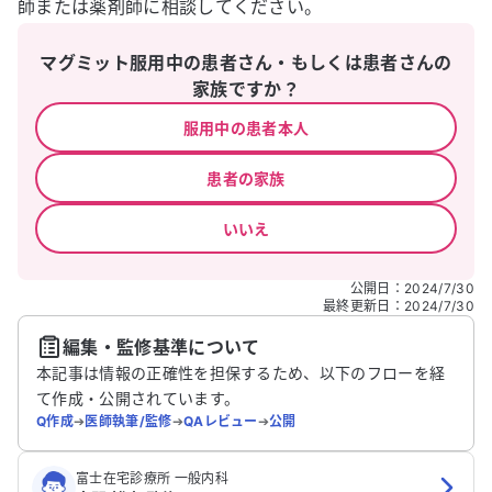
師または薬剤師に相談してください。
マグミット服用中の患者さん・もしくは患者さんの
家族ですか？
服用中の患者本人
患者の家族
いいえ
公開日
：
2024/7/30
最終更新日
：
2024/7/30
編集・監修基準について
本記事は情報の正確性を担保するため、以下のフローを経
て作成・公開されています。
Q作成
➔
医師執筆/監修
➔
QAレビュー
➔
公開
富士在宅診療所 一般内科