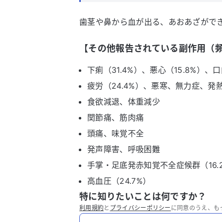
歯茎や鼻から血が出る、あおあざがで
【その他報告されている副作用（頻
下痢（31.4%）、悪心（15.8%）、
疲労（24.4%）、悪寒、無力症、発
食欲減退、体重減少
関節痛、筋肉痛
頭痛、味覚不全
発声障害、呼吸困難
手掌・足底発赤知覚不全症候群（16
高血圧（24.7%）
特に知りたいことは何ですか？
利用規約
と
プライバシーポリシー
に同意のうえ、も