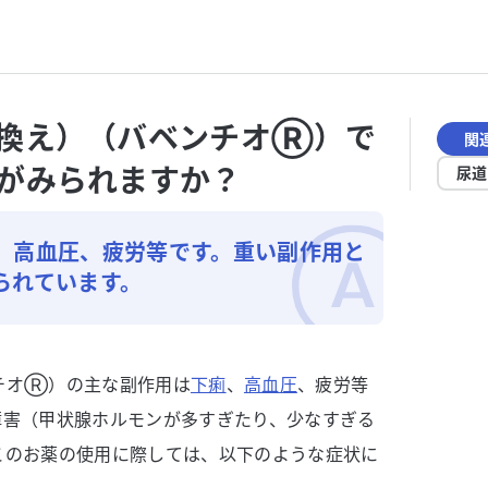
換え）（バベンチオⓇ）で
関
がみられますか？
尿道
、高血圧、疲労等です。重い副作用と
られています。
チオⓇ）の主な副作用は
下痢
、
高血圧
、疲労等
障害（甲状腺ホルモンが多すぎたり、少なすぎる
このお薬の使用に際しては、以下のような症状に