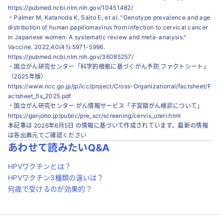
https://pubmed.ncbi.nlm.nih.gov/10451482/
・
Palmer M, Katanoda K, Saito E, et al. "Genotype prevalence and age
distribution of human papillomavirus from infection to cervical cancer
in Japanese women: A systematic review and meta-analysis."
Vaccine. 2022;40(41):5971-5996.
https://pubmed.ncbi.nlm.nih.gov/36085257/
・
国立がん研究センター「科学的根拠に基づくがん予防 ファクトシート」
（2025年版）
https://www.ncc.go.jp/jp/icc/project/Cross-Organizational/factsheet/F
actsheet_fix_2025.pdf
・
国立がん研究センター がん情報サービス「子宮頸がん検診について」
https://ganjoho.jp/public/pre_scr/screening/cervix_uteri.html
本記事は 2026年6月5日 の情報に基づいて作成されています。最新の情報
は各出典元でご確認ください
あわせて読みたいQ&A
HPVワクチンとは？
HPVワクチン3種類の違いは？
何歳で受けるのが効果的？