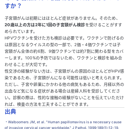
すか？
子宮頸がんは初期にはほとんど症状がありません。そのため、
20歳以上の方は2年に1回の子宮頸がん検診
を受けることがすす
められています。
HPVワクチンを受けた方も検診は必要です。ワクチンで防げるの
は原因となるウイルスの型の一部で、2価・4価ワクチンでは子
宮頸がん全体の約6割、9価ワクチンでは約7割に関わる型をカバ
ーします。100%の予防ではないため、ワクチンと検診を組み合
わせることが大切です。
性交渉の経験がない方は、子宮頸がんの原因のほとんどがHPV感
染であるため、子宮頸がんになる可能性は低いと考えられます。
ただし、子宮や卵巣にかかわる他の病気もあるため、月経以外の
出血など気になる症状がある場合は産婦人科を受診してくださ
い。診察の際は、性的な接触の経験がないことを伝えていただけ
れば、検査の方法を工夫することができます。
出典
・
Walboomers JM, et al. "Human papillomavirus is a necessary cause
of invasive cervical cancer worldwide." J Pathol. 1999;189(1):12-19.