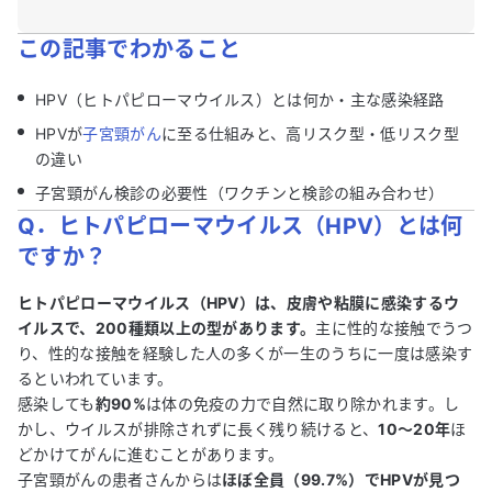
この記事でわかること
HPV（ヒトパピローマウイルス）とは何か・主な感染経路
HPVが
子宮頸がん
に至る仕組みと、高リスク型・低リスク型
の違い
子宮頸がん検診の必要性（ワクチンと検診の組み合わせ）
Q．ヒトパピローマウイルス（HPV）とは何
ですか？
ヒトパピローマウイルス（HPV）は、皮膚や粘膜に感染するウ
イルスで、200種類以上の型があります。
主に性的な接触でうつ
り、性的な接触を経験した人の多くが一生のうちに一度は感染す
るといわれています。
感染しても
約90%
は体の免疫の力で自然に取り除かれます。し
かし、ウイルスが排除されずに長く残り続けると、
10〜20年
ほ
どかけてがんに進むことがあります。
子宮頸がんの患者さんからは
ほぼ全員（99.7%）でHPVが見つ