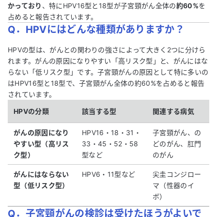
かっており
、特にHPV16型と18型が子宮頸がん全体の
約60%
を
占めると報告されています。
Q．HPVにはどんな種類がありますか？
HPVの型は、がんとの関わりの強さによって大きく2つに分けら
れます。がんの原因になりやすい「高リスク型」と、がんにはな
らない「低リスク型」です。子宮頸がんの原因として特に多いの
はHPV16型と18型で、子宮頸がん全体の約60%を占めると報告
されています。
HPVの分類
該当する型
関連する病気
がんの原因になり
HPV16・18・31・
子宮頸がん、の
やすい型（高リス
33・45・52・58
どのがん、肛門
ク型）
型など
のがん
がんにはならない
HPV6・11型など
尖圭コンジロー
型（低リスク型）
マ（性器のイ
ボ）
Q．子宮頸がんの検診は受けたほうがよいで