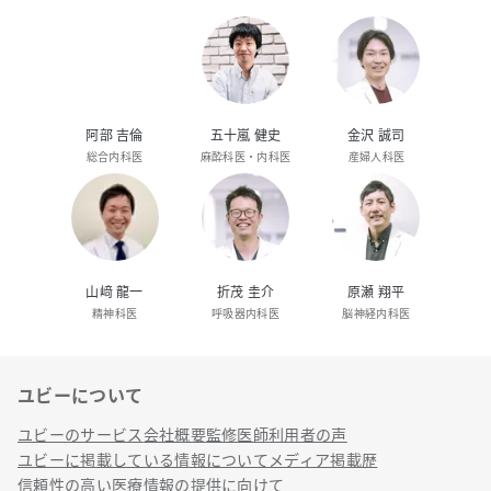
阿部 吉倫
五十嵐 健史
金沢 誠司
総合内科医
麻酔科医・内科医
産婦人科医
山﨑 龍一
折茂 圭介
原瀬 翔平
精神科医
呼吸器内科医
脳神経内科医
ユビーについて
リンク
ユビーのサービス
会社概要
監修医師
利用者の声
ユビーに掲載している情報について
メディア掲載歴
信頼性の高い医療情報の提供に向けて