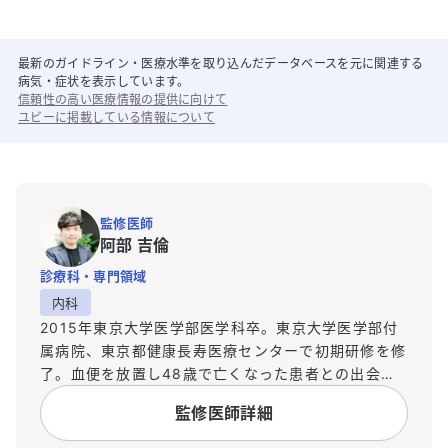
最新のガイドライン・医療水準を取り込んだデータベースを元に関連する
病気・症状を表示しています。
信頼性の高い医療情報の提供に向けて
ユビーに掲載している情報について
監修医師
阿部 吉倫
診療科・専門領域
内科
2015年東京大学医学部医学科卒。東京大学医学部付
属病院、東京都健康長寿医療センターで初期研修を修
了。血便を放置し48歳で亡くなった患者との出会い
をきっかけにデータサイエンスの世界へ。2017年5月
監修医師詳細
にUbie株式会社を共同創業。2019年12月より日本救
急医学会救急AI研究活性化特別委員会委員。2020年